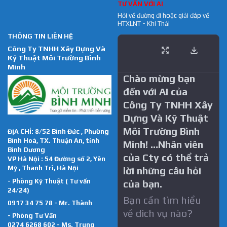
TƯ VẤN VỚI AI
Hỏi về đường đi hoặc giải đáp về
HTXLNT - Khí Thải
THÔNG TIN LIÊN HỆ
Công Ty TNHH Xây Dựng Và
Kỹ Thuật Môi Trường Bình
Minh
Chào mừng bạn
đến với AI của
Công Ty TNHH Xây
Dựng Và Kỹ Thuật
Môi Trường Bình
ĐỊA CHỈ: 8/52 Bình Đức , Phường
Bình Hoà, TX. Thuận An, tỉnh
Minh! …Nhân viên
Bình Dương
của Cty có thể trả
VP Hà Nội : 54 Đường số 2, Yên
Mỹ , Thanh Trì, Hà Nội
lời những câu hỏi
- Phòng Kỹ Thuật ( Tư vấn
của bạn.
24/24)
Bạn cần tìm hiểu
0917 34 75 78 - Mr. Thành
về dich vụ nào?
- Phòng Tư Vấn
0274 6268 602 - Ms. Trung