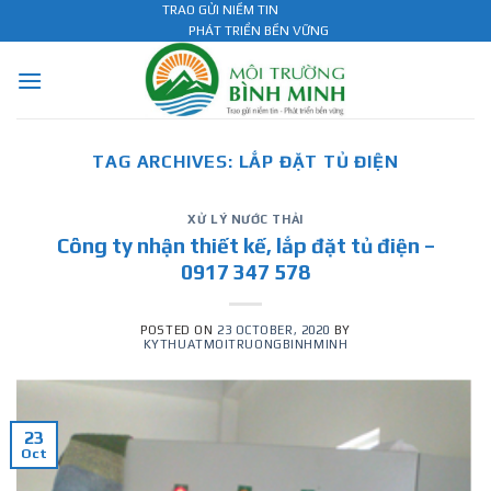
Skip
TRAO GỬI NIỀM TIN
PHÁT TRIỂN BỀN VỮNG
to
content
TAG ARCHIVES:
LẮP ĐẶT TỦ ĐIỆN
XỬ LÝ NƯỚC THẢI
Công ty nhận thiết kế, lắp đặt tủ điện –
0917 347 578
POSTED ON
23 OCTOBER, 2020
BY
KYTHUATMOITRUONGBINHMINH
23
Oct