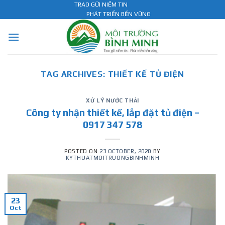
Skip
TRAO GỬI NIỀM TIN
PHÁT TRIỂN BỀN VỮNG
to
content
TAG ARCHIVES:
THIẾT KẾ TỦ ĐIỆN
XỬ LÝ NƯỚC THẢI
Công ty nhận thiết kế, lắp đặt tủ điện –
0917 347 578
POSTED ON
23 OCTOBER, 2020
BY
KYTHUATMOITRUONGBINHMINH
23
Oct