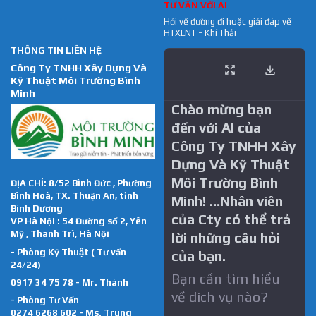
TƯ VẤN VỚI AI
Hỏi về đường đi hoặc giải đáp về
HTXLNT - Khí Thải
THÔNG TIN LIÊN HỆ
Công Ty TNHH Xây Dựng Và
Kỹ Thuật Môi Trường Bình
Minh
Chào mừng bạn
đến với AI của
Công Ty TNHH Xây
Dựng Và Kỹ Thuật
Môi Trường Bình
ĐỊA CHỈ: 8/52 Bình Đức , Phường
Bình Hoà, TX. Thuận An, tỉnh
Minh! …Nhân viên
Bình Dương
của Cty có thể trả
VP Hà Nội : 54 Đường số 2, Yên
Mỹ , Thanh Trì, Hà Nội
lời những câu hỏi
- Phòng Kỹ Thuật ( Tư vấn
của bạn.
24/24)
Bạn cần tìm hiểu
0917 34 75 78 - Mr. Thành
về dich vụ nào?
- Phòng Tư Vấn
0274 6268 602 - Ms. Trung