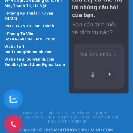
VP Hà Nội : 54 Đường số 2, Yên
Mỹ , Thanh Trì, Hà Nội
lời những câu hỏi
- Phòng Kỹ Thuật ( Tư vấn
của bạn.
24/24)
Bạn cần tìm hiểu
0917 34 75 78 - Mr. Thành
về dich vụ nào?
- Phòng Tư Vấn
0274 6268 602 - Ms. Trung
Website 1:
moitruongbinhminh.com
Website 2:
bunvisinh.com
Email:kythuat.bme@gmail.com
TRANG CHỦ
GIỚI THIỆU
TƯ VẤN MÔI TRƯỜNG
NUÔI CẤY BÙN VI SINH
XỬ LÝ NƯỚC THẢI
XỬ LÝ KHÍ THẢI
HOÁ CHẤT – THIẾT BỊ
Copyright ©
2015 MOITRUONGBINHMINH.COM