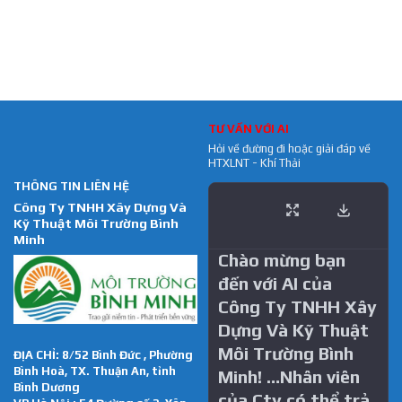
TƯ VẤN VỚI AI
Hỏi về đường đi hoặc giải đáp về
HTXLNT - Khí Thải
THÔNG TIN LIÊN HỆ
Công Ty TNHH Xây Dựng Và
Kỹ Thuật Môi Trường Bình
Minh
Chào mừng bạn
đến với AI của
Công Ty TNHH Xây
Dựng Và Kỹ Thuật
Môi Trường Bình
ĐỊA CHỈ: 8/52 Bình Đức , Phường
Bình Hoà, TX. Thuận An, tỉnh
Minh! …Nhân viên
Bình Dương
của Cty có thể trả