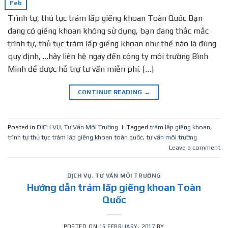
Feb
Trình tự, thủ tục trám lấp giếng khoan Toàn Quốc Bạn
đang có giếng khoan không sử dụng, bạn đang thắc mắc
trình tự, thủ tục trám lấp giếng khoan như thế nào là đúng
quy định, …hãy liên hệ ngay đến công ty môi trường Bình
Minh để được hỗ trợ tư vấn miễn phí. […]
CONTINUE READING
→
Posted in
DỊCH VỤ
,
Tư Vấn Môi Trường
|
Tagged
trám lấp giếng khoan
,
trình tự thủ tục trám lấp giếng khoan toàn quốc
,
tư vấn môi trường
Leave a comment
DỊCH VỤ
,
TƯ VẤN MÔI TRƯỜNG
Hướng dẫn trám lấp giếng khoan Toàn
Quốc
POSTED ON
15 FEBRUARY, 2017
BY