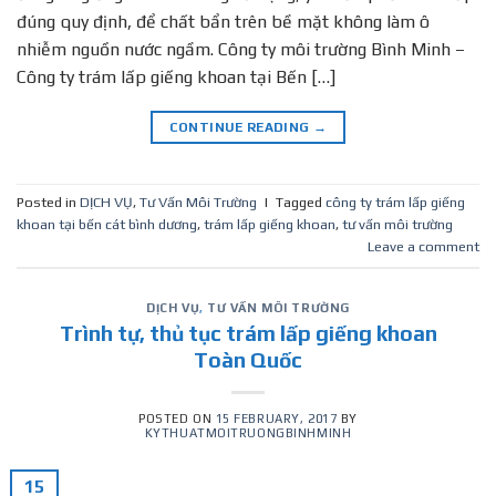
đúng quy định, để chất bẩn trên bề mặt không làm ô
nhiễm nguồn nước ngầm. Công ty môi trường Bình Minh –
Công ty trám lấp giếng khoan tại Bến […]
CONTINUE READING
→
Posted in
DỊCH VỤ
,
Tư Vấn Môi Trường
|
Tagged
công ty trám lấp giếng
khoan tại bến cát bình dương
,
trám lấp giếng khoan
,
tư vấn môi trường
Leave a comment
DỊCH VỤ
,
TƯ VẤN MÔI TRƯỜNG
Trình tự, thủ tục trám lấp giếng khoan
Toàn Quốc
POSTED ON
15 FEBRUARY, 2017
BY
KYTHUATMOITRUONGBINHMINH
15