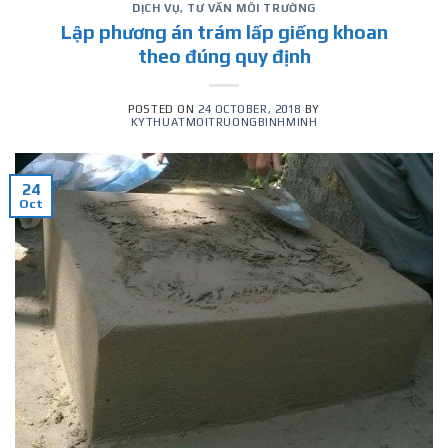
DỊCH VỤ
,
TƯ VẤN MÔI TRƯỜNG
Lập phương án trám lấp giếng khoan
theo đúng quy định
POSTED ON
24 OCTOBER, 2018
BY
KYTHUATMOITRUONGBINHMINH
24
Oct