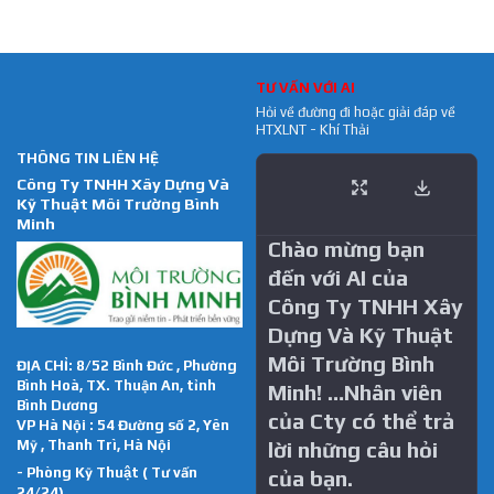
TƯ VẤN VỚI AI
Hỏi về đường đi hoặc giải đáp về
HTXLNT - Khí Thải
THÔNG TIN LIÊN HỆ
Công Ty TNHH Xây Dựng Và
Kỹ Thuật Môi Trường Bình
Minh
Chào mừng bạn
đến với AI của
Công Ty TNHH Xây
Dựng Và Kỹ Thuật
Môi Trường Bình
ĐỊA CHỈ: 8/52 Bình Đức , Phường
Bình Hoà, TX. Thuận An, tỉnh
Minh! …Nhân viên
Bình Dương
của Cty có thể trả
VP Hà Nội : 54 Đường số 2, Yên
Mỹ , Thanh Trì, Hà Nội
lời những câu hỏi
- Phòng Kỹ Thuật ( Tư vấn
của bạn.
24/24)