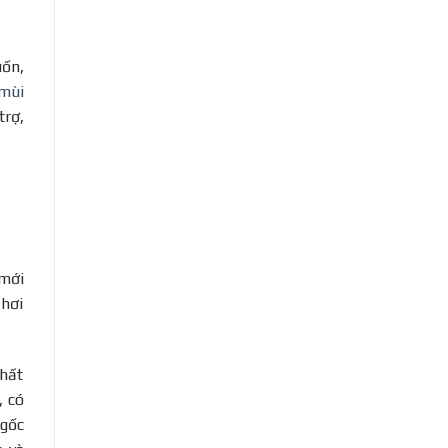
uốn,
 mùi
trợ,
 mới
 hơi
chất
, có
 gốc