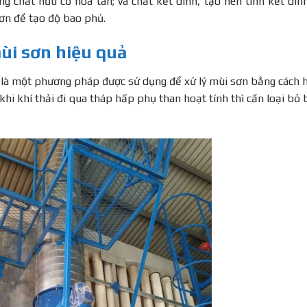
ng chất hữu cơ hòa tan; và chất kết dính, tạo nên tính kết dín
ơn để tạo độ bao phủ.
mùi sơn hiệu quả
h là một phương pháp được sử dụng để xử lý mùi sơn bằng cách 
khi khí thải đi qua tháp hấp phụ than hoạt tính thì cần loại bỏ 