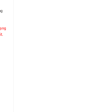
ng
ạng
t.