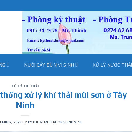
̀NG
NUÔI CẤY BÙN VI SINH
XỬ LÝ NƯỚC THẢ
XỬ LÝ KHÍ THẢI
 thống xử lý khí thải mùi sơn ở Tây
Ninh
EMBER, 2025
BY
KYTHUATMOITRUONGBINHMINH