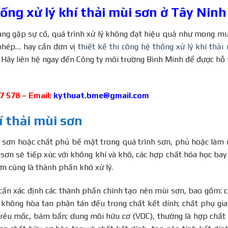
hống xử lý khí thải mùi sơn ở Tây Ninh
ang gặp sự cố, quá trình xử lý không đạt hiệu quả như mong m
phép… hay cần đơn vị
thiết kế thi công hệ thống xử lý khí thải
. Hãy liên hệ ngay đến Công ty môi trường Bình Minh để được hỗ 
47 578 – Email:
kythuat.bme@gmail.com
 thải mùi sơn
ất sơn hoặc chất phủ bề mặt trong quá trình sơn, phủ hoặc làm
t sơn sẽ tiếp xúc với không khí và khô, các hợp chất hóa học bay
ơn cũng là thành phần khó xử lý.
cần xác định các thành phần chính tạo nên mùi sơn, bao gồm: 
 không hòa tan phân tán đều trong chất kết dính; chất phụ gia
rêu mốc, bám bẩn; dung môi hữu cơ (VOC), thường là hợp chất