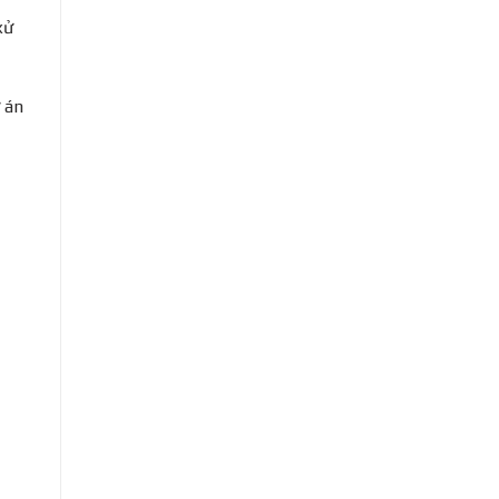
xử
 án