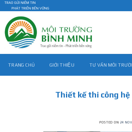
Skip
TRAO GỬI NIỀM TIN
PHÁT TRIỂN BỀN VỮNG
to
content
TRANG CHỦ
GIỚI THIỆU
TƯ VẤN MÔI TRƯƠ
Thiết kế thi công hệ
POSTED ON
24 NOV