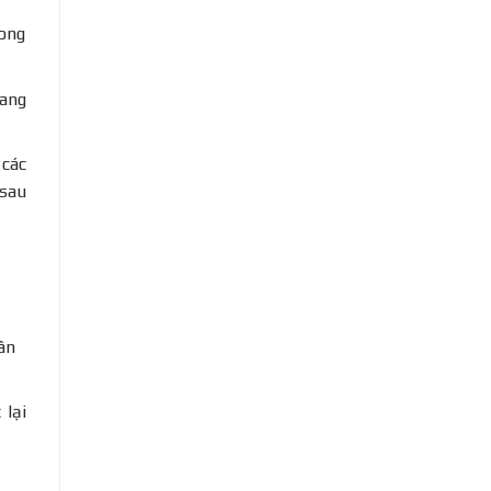
rong
mang
 các
 sau
ân
 lại