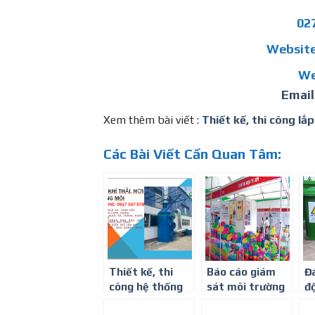
02
Website
We
Emai
Xem thêm bài viết :
Thiết kế, thi công lắp
Các Bài Viết Cần Quan Tâm:
Thiết kế, thi
Báo cáo giám
Đ
công hệ thống
sát môi trường
đ
xử lý khí thải
định kỳ cho cơ
t