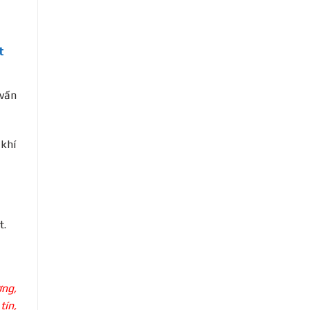
t
 vấn
 khí
t.
ờng,
tín,