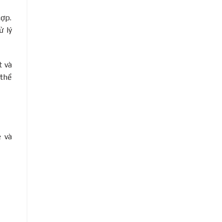
hợp.
ử lý
t và
thể
e và