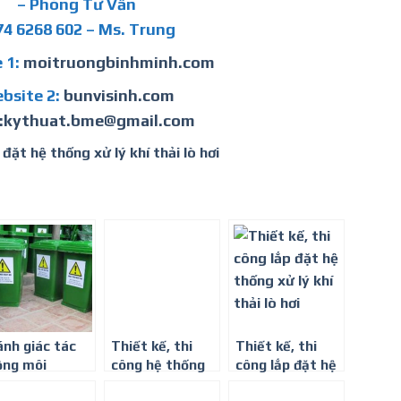
– Phòng Tư Vấn
74 6268 602 – Ms. Trung
 1:
moitruongbinhminh.com
bsite 2:
bunvisinh.com
l:kythuat.bme@gmail.com
 đặt hệ thống xử lý khí thải lò hơi
ánh giác tác
Thiết kế, thi
Thiết kế, thi
ộng môi
công hệ thống
công lắp đặt hệ
rường ngành
xử lý khí thải
thống xử lý khí