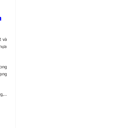
n
t và
nhựa
rong
dạng
ng,…