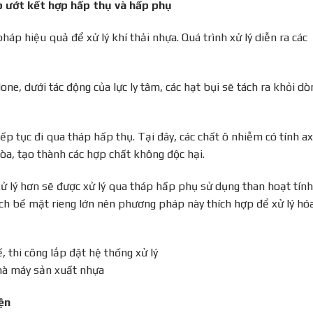
p ướt kết hợp hấp thụ và hấp phụ
áp hiệu quả để xử lý khí thải nhựa. Quá trình xử lý diễn ra các
clone, dưới tác động của lực ly tâm, các hạt bụi sẽ tách ra khỏi dò
iếp tục đi qua tháp hấp thụ. Tại đây, các chất ô nhiễm có tính ax
òa, tạo thành các hợp chất không độc hại.
 xử lý hơn sẽ được xử lý qua tháp hấp phụ sử dụng than hoạt tính
ch bề mặt rieng lớn nên phương pháp này thích hợp để xử lý hó
ện