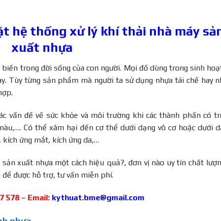
đặt hệ thống xử lý khí thải nhà máy sả
xuất nhựa
biến trong đời sống của con người. Mọi đồ dùng trong sinh hoạ
ày. Tùy từng sản phẩm mà người ta sử dụng nhựa tái chế hay 
hợp.
 các vấn đề về sức khỏe và môi trường khi các thành phần có t
màu,…. Có thể xâm hại đến cơ thể dưới dạng vô cơ hoặc dưới 
, kích ứng mắt, kích ứng da,…
h sản xuất nhựa một cách hiệu quả?, đơn vị nào
uy tín chất lượ
 để được hỗ trợ, tư vấn miễn phí.
47 578 – Email:
kythuat.bme@gmail.com
ành nhựa