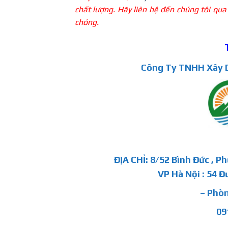
chất lượng. Hãy liên hệ đến chúng t
chóng.
Công Ty TNHH Xây D
ĐỊA CHỈ: 8/52 Bình Đức , P
VP Hà Nội : 54 Đ
– Phòn
09