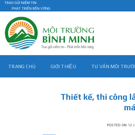
Skip
TRAO GỬI NIỀM TIN
PHÁT TRIỂN BỀN VỮNG
to
content
TRANG CHỦ
GIỚI THIỆU
TƯ VẤN MÔI TRƯƠ
Thiết kế, thi công l
má
POSTED ON
12 