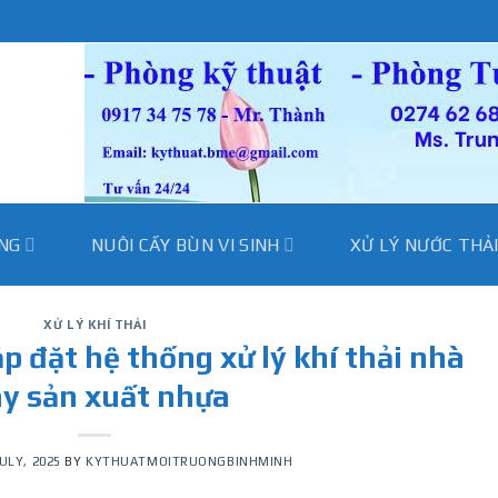
̀NG
NUÔI CẤY BÙN VI SINH
XỬ LÝ NƯỚC THẢ
XỬ LÝ KHÍ THẢI
ắp đặt hệ thống xử lý khí thải nhà
y sản xuất nhựa
JULY, 2025
BY
KYTHUATMOITRUONGBINHMINH