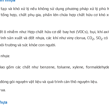
c tạp và khó xử lý nếu không sử dụng phương pháp xử lý phù 
 tổng hợp, chất phụ gia, phần lớn chứa hợp chất hữu cơ khó x
t ô nhiễm như: Hợp chất hữu cơ dễ bay hơi (VOCs), bụi, khí axi
rình sản xuất và đốt nhựa, các khí như viny clorua, CO
, SO
có 
2
2
ôi trường và sức khỏe con người.
 nhựa:
ao gồm các chất như benzene, toluene, xylene, formaldehyd
 đóng gói nguyên vật liệu và quá trình cán thô nguyên liệu.
rua.
nhựa