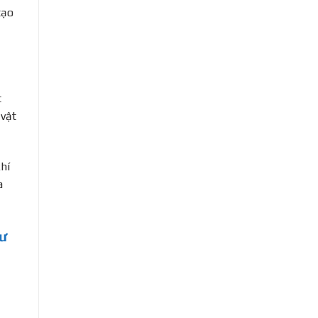
tạo
t
 vật
khí
a
hư