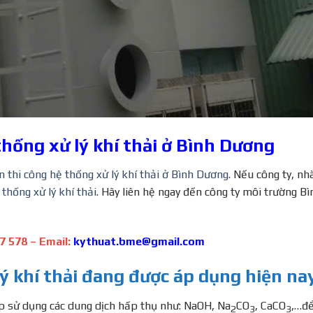
hống xử lý khí thải ở Bình Dương
 thi công hệ thống xử lý khí thải ở Bình Dương
. Nếu công ty, nh
 thống xử lý khí thải
. Hãy liên hệ ngay đến công ty môi trường Bì
7 578 – Email:
kythuat.bme@gmail.com
 khí thải đang được áp dụng hiện nay
áp sử dụng các dung dịch hấp thụ như: NaOH, Na
CO
, CaCO
,…để
2
3
3