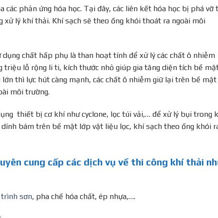
a các phản ứng hóa học. Tại đây, các liên kết hóa học bị phá vỡ 
 xử lý khí thải. Khí sạch sẽ theo ống khói thoát ra ngoài môi
sử dụng chất hấp phụ là than hoạt tính để xử lý các chất ô nhiễm
triệu lỗ rộng li ti, kích thước nhỏ giúp gia tăng diện tích bề mặ
 lớn thì lực hút càng mạnh, các chất ô nhiễm giữ lại trên bề mặt
oài môi trường.
dụng thiết bị cơ khí như cyclone, lọc túi vải,… để xử lý bụi trong 
dính bám trên bề mặt lớp vật liệu lọc, khí sạch theo ống khói r
uyên cung cấp các dịch vụ về thi công khí thải n
 trình sơn
, pha chế hóa chất, ép nhựa,….