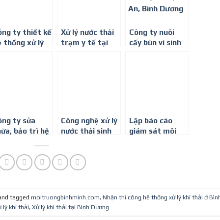
ng ty thiết kế
Xử lý nước thải
Công ty nuôi
 thống xử lý
trạm y tế tại
cấy bùn vi sinh
ước thải phòng
Bình Dương
hoạt tính tại
hám đa khoa ở
Bình Dương
ình Phước
ông ty sửa
Công nghệ xử lý
Lập báo cáo
ữa, bảo trì hệ
nước thải sinh
giám sát môi
ống xử lý
hoạt quy mô
trường theo
ớc thải –
nhỏ tại Bình
mẫu mới nhất
917347578
Dương
tại Bình Dương
and tagged
moitruongbinhminh.com
,
Nhận thi công hệ thống xử lý khí thải ở Bìn
̉ lý khí thải
,
Xử lý khí thải tại Bình Dương
.