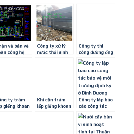
hận vẽ bản vẽ
Công ty xử lý
Công ty thi
oàn công hệ
nước thải sinh
công đường ống
ống xử lý
hoạt chi phí
thoát nước thải
ớc thải, khí
thấp ở Bình
ở Bình Dương
hải – 0917 347
Dương
78
ông ty trám
Khi cần trám
Công ty lập báo
ấp giếng khoan
lấp giếng khoan
cáo công tác
i Bến Cát,
ở đâu tại Bình
bảo vệ môi
ình Dương
Dương – Công
trường định kỳ ở
Ty Môi Trường
Bình Dương
Bình Minh