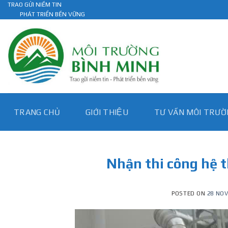
Skip
TRAO GỬI NIỀM TIN
PHÁT TRIỂN BỀN VỮNG
to
content
TRANG CHỦ
GIỚI THIỆU
TƯ VẤN MÔI TRƯƠ
Nhận thi công hệ t
POSTED ON
28 NOV