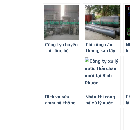
Công ty chuyên
Thi công cầu
N
thi công hệ
thang, sàn lấy
h
thống xử lý khí
mẫu, lỗ lấy mẫu
th
thải tại Bình
hệ thống xử lý
nư
Dương
khí thải tại Bình
t
Dương
5
Dịch vụ sửa
Nhận thi công
C
chữa hệ thống
bể xử lý nước
l
xử lý nước thải ở
thải chăn nuôi –
tạ
Bình Dương
Môi trường Bình
B
Minh