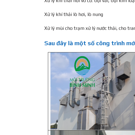
Xử lý khí thải hơi vô cơ: bụi vải, bụi kim loạ
Xử lý khí thải lò hơi, lò nung
Xử lý mùi cho trạm xử lý nước thải, cho tra
Sau đây là một số công trình mớ