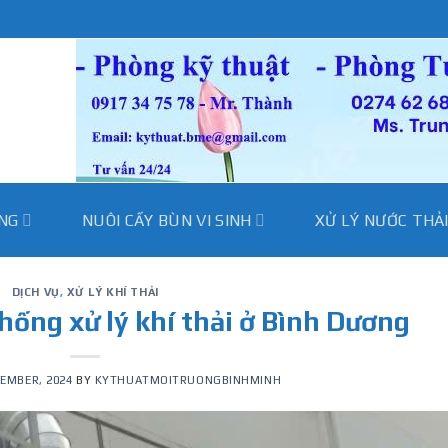
̀NG
NUÔI CẤY BÙN VI SINH
XỬ LÝ NƯỚC THẢ
DỊCH VỤ
,
XỬ LÝ KHÍ THẢI
hống xử lý khí thải ở Bình Dương
EMBER, 2024
BY
KYTHUATMOITRUONGBINHMINH