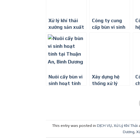
Xử lý khí thải
Công ty cung
Cô
xưởng sản xuất
cấp bùn vi sinh
hệ
công nghiệp –
giá rẻ tại Bình
n
Công Ty Môi
Dương
k
Trường Bình
B
Minh
Nuôi cấy bùn vi
Xây dựng hệ
C
sinh hoạt tính
thống xử lý
ch
tại Thuận An,
nước thải cho
th
Bình Dương
tòa nhà -Công
nư
ty môi trường
0
Bình Minh
This entry was posted in
DỊCH VỤ
,
Xử Lý Khí Thải
Dương
,
Xư