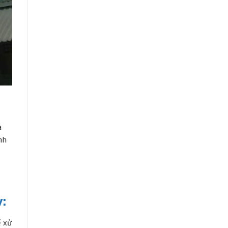
à
nh
:
 xử