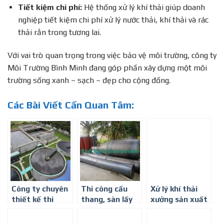
Tiết kiệm chi phí:
Hệ thống xử lý khí thải giúp doanh
nghiệp tiết kiệm chi phí xử lý nước thải, khí thải và rác
thải rắn trong tương lai.
Với vai trò quan trọng trong việc bảo vệ môi trường, công ty
Môi Trường Bình Minh đang góp phần xây dựng một môi
trường sống xanh – sạch – đẹp cho cộng đồng.
Các Bài Viết Cần Quan Tâm:
Công ty chuyên
Thi công cầu
Xử lý khí thải
thiết kế thi
thang, sàn lấy
xưởng sản xuất
công hệ thống
mẫu, lỗ lấy mẫu
công nghiệp –
XỬ LÝ NƯỚC
hệ thống xử lý
Công Ty Môi