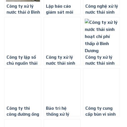
Công ty xử lý
Lập báo cáo
Công nghệ xử lý
nước thải ở Bình
giám sát môi
nước thải sinh
Dương
trường giá rẻ ở
hoạt quy mô
Bình Dương
nhỏ tại Bình
Dương
Công ty lập sổ
Công ty xử lý
Công ty xử lý
chủ nguồn thải
nước thải sinh
nước thải sinh
chất thải nguy
hoạt tại Bình
hoạt chi phí
hại ở Bình
Dương – 0917
thấp ở Bình
Dương
347 578
Dương
Công ty thi
Bảo trì hệ
Công ty cung
công đường ống
thống xử lý
cấp bùn vi sinh
thoát nước thải
nước thải –
giá rẻ tại Bình
ở Bình Dương
Công ty Môi
Dương