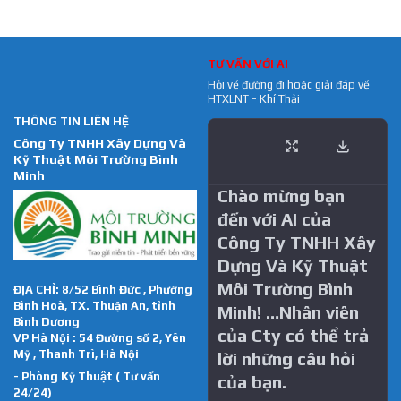
TƯ VẤN VỚI AI
Hỏi về đường đi hoặc giải đáp về
HTXLNT - Khí Thải
THÔNG TIN LIÊN HỆ
Công Ty TNHH Xây Dựng Và
Kỹ Thuật Môi Trường Bình
Minh
Chào mừng bạn
đến với AI của
Công Ty TNHH Xây
Dựng Và Kỹ Thuật
Môi Trường Bình
ĐỊA CHỈ: 8/52 Bình Đức , Phường
Bình Hoà, TX. Thuận An, tỉnh
Minh! …Nhân viên
Bình Dương
của Cty có thể trả
VP Hà Nội : 54 Đường số 2, Yên
Mỹ , Thanh Trì, Hà Nội
lời những câu hỏi
- Phòng Kỹ Thuật ( Tư vấn
của bạn.
24/24)