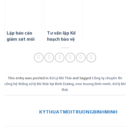
trường Bình
Minh
Lập báo cáo
Tư vấn lập Kế
giám sát môi
hoạch bảo vệ
trường theo
môi trường ở
mẫu mới nhất
Bình Dương
tại Bình Dương
This entry was posted in
Xử Lý Khí Thải
and tagged
Công ty chuyên thi
công hệ thống xử lý khí thải tại Bình Dương
,
moi truong bình minh
,
Xử lý khí
thải
.
KYTHUATMOITRUONGBINHMINH