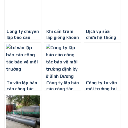
THẢI
khí thải tại Bình
Trường Bình
Dương
Minh
Công ty chuyên
Khi cần trám
Dịch vụ sửa
lập báo cáo
lấp giếng khoan
chữa hệ thống
giám sát môi
ở đâu tại Bình
xử lý nước thải ở
trường định kỳ
Dương – Công
Bình Dương
Ty Môi Trường
Bình Minh
Tư vấn lập báo
Công ty lập báo
Công ty tư vấn
cáo công tác
cáo công tác
môi trường tại
bảo vệ môi
bảo vệ môi
Bình Dương-
trường ở Bình
trường định kỳ ở
Công ty môi
Dương
Bình Dương
trường Bình
Minh