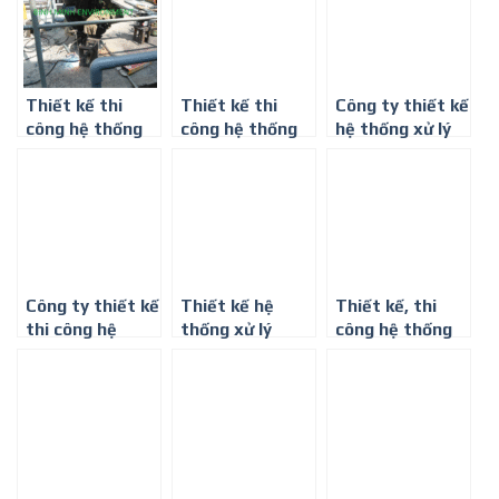
Thiết kế thi
Thiết kế thi
Công ty thiết kế
công hệ thống
công hệ thống
hệ thống xử lý
xử lý nước thải ở
xử lý nước thải
nước thải phòng
Tây Ninh
tòa nhà công
khám đa khoa ở
suất
Bình Phước
20m3/ngày
Công ty thiết kế
Thiết kế hệ
Thiết kế, thi
thi công hệ
thống xử lý
công hệ thống
thống xử lý
nước thải chăn
xử lý nước thải
nước thải y tế ở
nuôi heo (lợn)
sơn hiệu quả
Đồng Nai
toàn Quốc
nhất