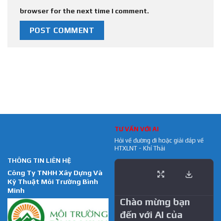
browser for the next time I comment.
TƯ VẤN VỚI AI
Hỏi về đường đi hoặc giải đáp về
HTXLNT - Khí Thải
THÔNG TIN LIÊN HỆ
Công Ty TNHH Xây Dựng Và
Kỹ Thuật Môi Trường Bình
Minh
Chào mừng bạn
đến với AI của