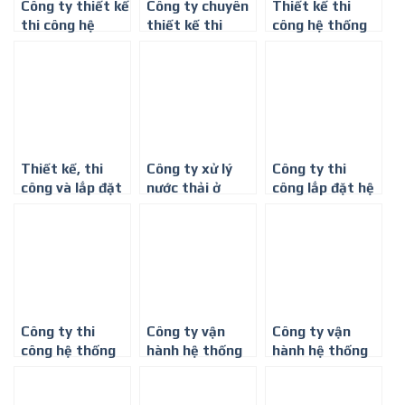
Công ty thiết kế
Công ty chuyên
Thiết kế thi
thi công hệ
thiết kế thi
công hệ thống
thống xử lý
công hệ thống
xử lý khí thải
nước thải y tế ở
XỬ LÝ NƯỚC
mùi sơn ở Long
Thành phố Hồ
THẢI
An
Chí Minh
Thiết kế, thi
Công ty xử lý
Công ty thi
công và lắp đặt
nước thải ở
công lắp đặt hệ
module xử lý
Phan Thiết
thống xử lý
nước thải y tế
nước thải trạm
y tế ở Miền Tây
Công ty thi
Công ty vận
Công ty vận
công hệ thống
hành hệ thống
hành hệ thống
xử lý nước thải
xử lý nước thải
xử lý nước thải y
trạm y tế ở
chung cư
tế Tp. Hồ Chí