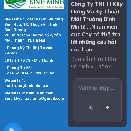
Công Ty TNHH Xây
Dựng Và Kỹ Thuật
Môi Trường Bình
ĐỊA CHỈ: 8/52 Bình Đức , Phường
Bình Hoà, TX. Thuận An, tỉnh
Minh! …Nhân viên
Bình Dương
của Cty có thể trả
VP Hà Nội : 54 Đường số 2, Yên
Mỹ , Thanh Trì, Hà Nội
lời những câu hỏi
- Phòng Kỹ Thuật ( Tư vấn
của bạn.
24/24)
Bạn cần tìm hiểu
0917 34 75 78 - Mr. Thành
về dich vụ nào?
- Phòng Tư Vấn
0274 6268 602 - Ms. Trung
Website 1:
moitruongbinhminh.com
Website 2:
bunvisinh.com
Email:kythuat.bme@gmail.com