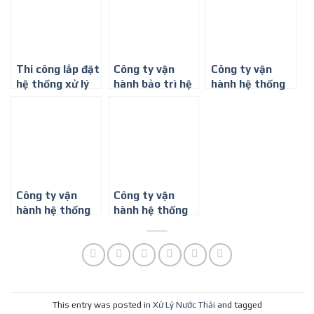
Miền Bắc
Minh
Thi công lắp đặt
Công ty vận
Công ty vận
hệ thống xử lý
hành bảo trì hệ
hành hệ thống
nước thải phòng
thống xử lý
xử lý nước thải
khám nha khoa
nước thải ở Bình
chung cư ở Đồng
Dương
Nai
Công ty vận
Công ty vận
hành hệ thống
hành hệ thống
xử lý nước thải
xử lý nước thải
chung cư ở Long
chung cư ở Tây
An
Ninh
This entry was posted in
Xử Lý Nước Thải
and tagged