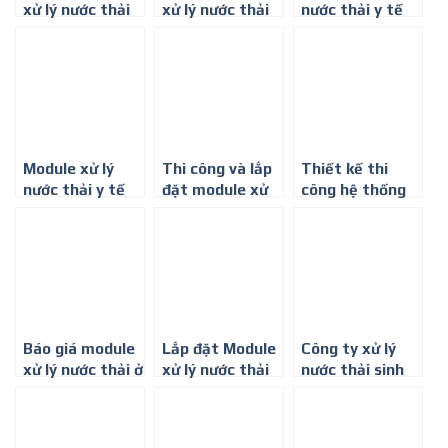
xử lý nước thải
xử lý nước thải
nước thải y tế
công suất
công suất
công suất 5-
5m3/ngày. đêm
20m3/ngày đêm
10m3/ngày đêm
ở Đồng Nai
Module xử lý
Thi công và lắp
Thiết kế thi
nước thải y tế
đặt module xử
công hệ thống
công suất 5-
lý nước thải 1-
xử lý nước thải
10m3/ngày đêm
3m3/ngày đêm
tòa nhà công
suất
20m3/ngày
Báo giá module
Lắp đặt Module
Công ty xử lý
xử lý nước thải ở
xử lý nước thải
nước thải sinh
Thành phố Hồ
phòng khám ở
hoạt tại Thành
Chí Minh
Thành phố Hồ
phố Hồ Chí Minh
Chí Minh