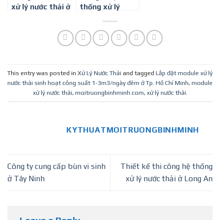
xử lý nước thải ở
thống xử lý
Bình Dương
nước thải sinh
hoạt
This entry was posted in
Xử Lý Nước Thải
and tagged
Lắp đặt module xử lý
nước thải sinh hoạt công suất 1-3m3/ngày đêm ở Tp. Hồ Chí Minh
,
module
xử lý nước thải
,
moitruongbinhminh.com
,
xử lý nước thải
.
KYTHUATMOITRUONGBINHMINH
Công ty cung cấp bùn vi sinh
Thiết kế thi công hệ thống
ở Tây Ninh
xử lý nước thải ở Long An