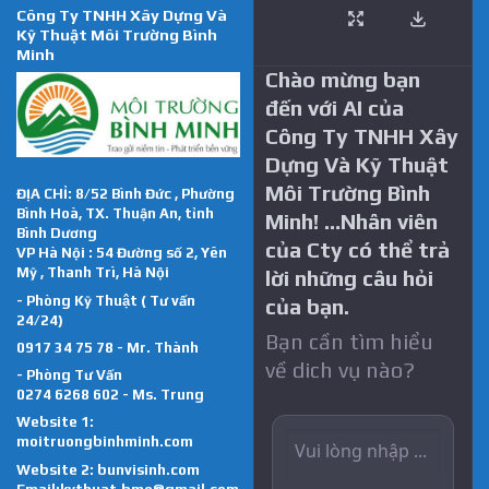
Công Ty TNHH Xây Dựng Và
Kỹ Thuật Môi Trường Bình
Minh
Chào mừng bạn
đến với AI của
Công Ty TNHH Xây
Dựng Và Kỹ Thuật
Môi Trường Bình
ĐỊA CHỈ: 8/52 Bình Đức , Phường
Bình Hoà, TX. Thuận An, tỉnh
Minh! …Nhân viên
Bình Dương
của Cty có thể trả
VP Hà Nội : 54 Đường số 2, Yên
Mỹ , Thanh Trì, Hà Nội
lời những câu hỏi
- Phòng Kỹ Thuật ( Tư vấn
của bạn.
24/24)
Bạn cần tìm hiểu
0917 34 75 78 - Mr. Thành
về dich vụ nào?
- Phòng Tư Vấn
0274 6268 602 - Ms. Trung
Website 1:
moitruongbinhminh.com
Website 2:
bunvisinh.com