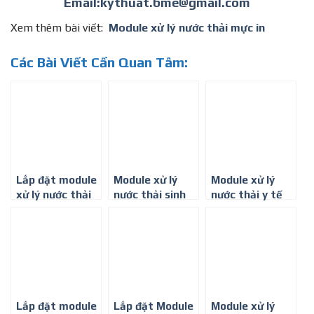
Email:kythuat.bme@gmail.com
Xem thêm bài viết:
Module xử lý nước thải mực in
Các Bài Viết Cần Quan Tâm:
Lắp đặt module
Module xử lý
Module xử lý
xử lý nước thải
nước thải sinh
nước thải y tế
sinh hoạt công
hoạt, công suất
công suất 5-
suất 1-
10m3/ngày.
10m3/ngày đêm
3m3/ngày. đêm
Đêm
ở Thành phố Hồ
Chí Minh
Lắp đặt module
Lắp đặt Module
Module xử lý