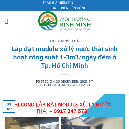
Skip
TRAO GỬI NIỀM TIN
PHÁT TRIỂN BỀN VỮNG
to
content
XỬ LÝ NƯỚC THẢI
Lắp đặt module xử lý nước thải sinh
hoạt công suất 1-3m3/ngày đêm ở
Tp. Hồ Chí Minh
POSTED ON
23 DECEMBER, 2025
BY
KYTHUATMOITRUONGBINHMINH
23
Dec