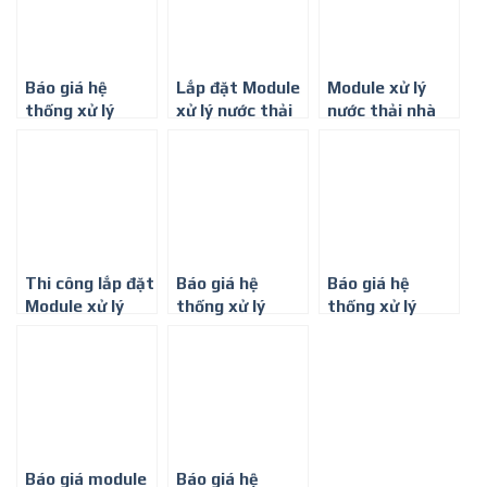
Báo giá hệ
Lắp đặt Module
Module xử lý
thống xử lý
xử lý nước thải
nước thải nhà
nước thải sinh
phòng khám ở
hàng, khách sạn
hoạt ở Thành
Thành phố Hồ
ở Thành phố Hồ
phố Hồ Chí Minh
Chí Minh
Chí Minh
Thi công lắp đặt
Báo giá hệ
Báo giá hệ
Module xử lý
thống xử lý
thống xử lý
nước thải y tế ở
nước thải sinh
nước thải sinh
Tp. Hồ Chí Minh
hoạt ở Đồng Nai
hoạt ở Bình
Phước
Báo giá module
Báo giá hệ