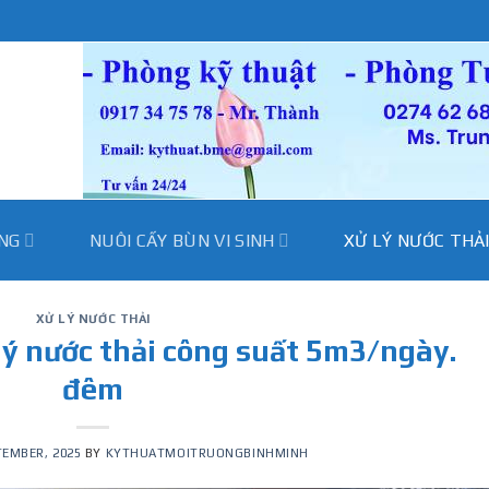
̀NG
NUÔI CẤY BÙN VI SINH
XỬ LÝ NƯỚC THẢ
XỬ LÝ NƯỚC THẢI
lý nước thải công suất 5m3/ngày.
đêm
TEMBER, 2025
BY
KYTHUATMOITRUONGBINHMINH