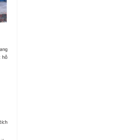
m
ang
c hỗ
tích