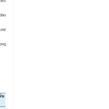
tiêu
 đào
 phê
ượng