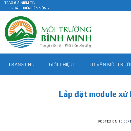
Skip
TRAO GỬI NIỀM TIN
PHÁT TRIỂN BỀN VỮNG
to
content
TRANG CHỦ
GIỚI THIỆU
TƯ VẤN MÔI TRƯƠ
Lắp đặt module xử 
POSTED ON
18 SEP