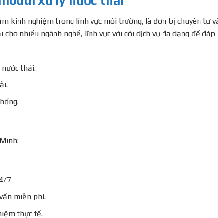
 modul xử lý nước thải
m kinh nghiệm trong lĩnh vực môi trường, là đơn bị chuyên tư v
ải cho nhiều ngành nghề, lĩnh vực với gói dịch vụ đa dạng để đáp
 nước thải.
ải.
thống.
 Minh:
4/7.
 vấn miễn phí.
iệm thực tế.