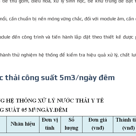
bể thu gom, điều hòa, xử lý sinh học, bể khử trùng để đạt 
nổi, cần chuẩn bị nền móng vững chắc, đối với module âm, cần
dule đến công trình và tiến hành lắp đặt theo thiết kế được
hành thử nghiệm hệ thống để kiểm tra hiệu quả xử lý, chất l
ớc thải công suất 5m3/ngày đêm