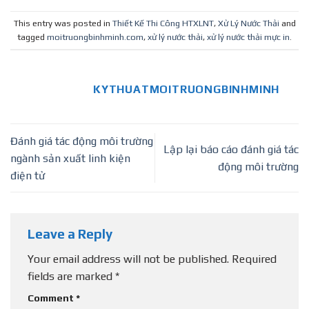
This entry was posted in
Thiết Kế Thi Công HTXLNT
,
Xử Lý Nước Thải
and
tagged
moitruongbinhminh.com
,
xử lý nước thải
,
xử lý nước thải mực in
.
KYTHUATMOITRUONGBINHMINH
Đánh giá tác động môi trường
Lập lại báo cáo đánh giá tác
ngành sản xuất linh kiện
động môi trường
điện tử
Leave a Reply
Your email address will not be published.
Required
fields are marked
*
Comment
*