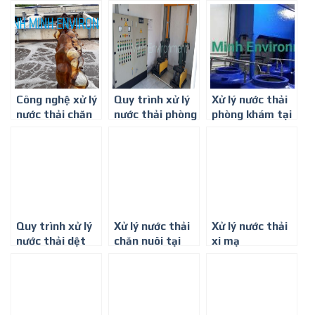
Công nghệ xử lý
Quy trình xử lý
Xử lý nước thải
nước thải chăn
nước thải phòng
phòng khám tại
nuôi heo ở Đồng
khám đa khoa ở
Thủ Dầu Một,
Nai
Long An
Bình Dương
Quy trình xử lý
Xử lý nước thải
Xử lý nước thải
nước thải dệt
chăn nuôi tại
xi mạ
nhuộm hiệu quả
Lạng Sơn
nhất