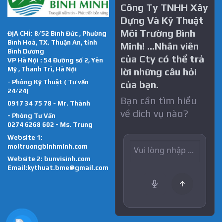
Công Ty TNHH Xây
Dựng Và Kỹ Thuật
Môi Trường Bình
ĐỊA CHỈ: 8/52 Bình Đức , Phường
Bình Hoà, TX. Thuận An, tỉnh
Minh! …Nhân viên
Bình Dương
của Cty có thể trả
VP Hà Nội : 54 Đường số 2, Yên
Mỹ , Thanh Trì, Hà Nội
lời những câu hỏi
- Phòng Kỹ Thuật ( Tư vấn
của bạn.
24/24)
Bạn cần tìm hiểu
0917 34 75 78 - Mr. Thành
về dich vụ nào?
- Phòng Tư Vấn
0274 6268 602 - Ms. Trung
Website 1:
moitruongbinhminh.com
Website 2:
bunvisinh.com
Email:kythuat.bme@gmail.com