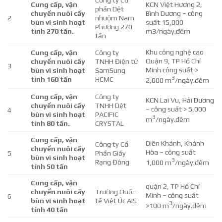
Công ty Cổ
Cung cấp, vận
KCN Việt Hương 2,
phần Dệt
chuyển nuôi cấy
Bình Dương – công
2
nhuộm Nam
bùn vi sinh hoạt
suất 15,000
Phương 270
tính 270 tấn.
m3/ngày.đêm
tấn
Khu công nghệ cao
Cung cấp, vận
Công ty
Quận 9, TP Hồ Chí
chuyển nuôi cấy
TNHH Điện tử
3
Minh công suất >
bùn vi sinh hoạt
SamSung
3
tính 160 tấn
HCMC
2,000 m
/ngày.đêm
Cung cấp, vận
Công ty
KCN Lai Vu, Hải Dương
chuyển nuôi cấy
TNHH Dệt
– công suất > 5,000
4
bùn vi sinh hoạt
PACIFIC
3
m
/ngày.đêm
tính 80 tấn.
CRYSTAL
Cung cấp, vận
Diên Khánh, Khánh
Công ty Cổ
chuyển nuôi cấy
Hòa – công suất
5
Phần Giấy
bùn vi sinh hoạt
3
Rạng Đông
1,000 m
/ngày.đêm
tính 50 tấn
Cung cấp, vận
quận 2, TP Hồ Chí
chuyển nuôi cấy
Trường Quốc
Minh – công suất
6
bùn vi sinh hoạt
tế Việt Úc AIS
3
>100 m
/ngày.đêm
tính 40 tấn