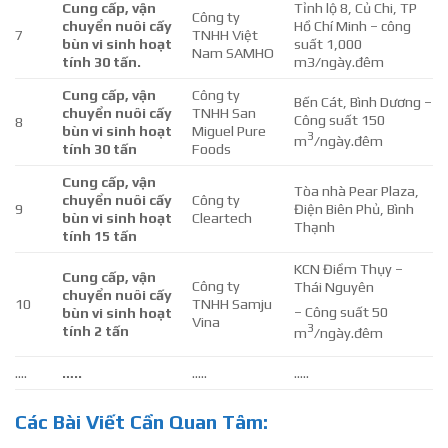
Cung cấp, vận
Tỉnh lộ 8, Củ Chi, TP
Công ty
chuyển nuôi cấy
Hồ Chí Minh – công
7
TNHH Việt
bùn vi sinh hoạt
suất 1,000
Nam SAMHO
tính 30 tấn.
m3/ngày.đêm
Cung cấp, vận
Công ty
Bến Cát, Bình Dương –
chuyển nuôi cấy
TNHH San
Công suất 150
8
bùn vi sinh hoạt
Miguel Pure
3
m
/ngày.đêm
tính 30 tấn
Foods
Cung cấp, vận
Tòa nhà Pear Plaza,
chuyển nuôi cấy
Công ty
9
Điện Biên Phủ, Bình
bùn vi sinh hoạt
Cleartech
Thạnh
tính 15 tấn
KCN Điềm Thụy –
Cung cấp, vận
Công ty
Thái Nguyên
chuyển nuôi cấy
10
TNHH Samju
– Công suất 50
bùn vi sinh hoạt
Vina
3
tính 2 tấn
m
/ngày.đêm
….
…..
…..
…..
Các Bài Viết Cần Quan Tâm: