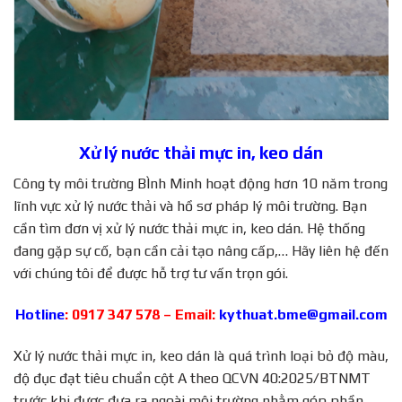
Xử lý nước thải mực in, keo dán
Công ty môi trường BÌnh Minh hoạt động hơn 10 năm trong
lĩnh vực xử lý nước thải và hồ sơ pháp lý môi trường. Bạn
cần tìm đơn vị xử lý nước thải mực in, keo dán. Hệ thống
đang gặp sự cố, bạn cần cải tạo nâng cấp,… Hãy liên hệ đến
với chúng tôi để được hỗ trợ tư vấn trọn gói.
Hotline
: 0917 347 578 – Email:
kythuat.bme@gmail.com
Xử lý nước thải mực in, keo dán là quá trình loại bỏ độ màu,
độ đục đạt tiêu chuẩn cột A theo QCVN 40:2025/BTNMT
trước khi được đưa ra ngoài môi trường nhằm góp phần