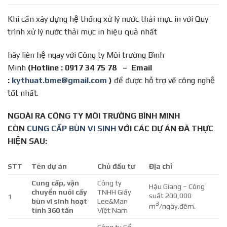
Khi cần xây dựng hệ thống xử lý nước thải mực in với Quy
trình xử lý nước thải mực in hiệu quả nhất
hãy liên hệ ngay với Công ty Môi trường Bình
Minh
(Hotline : 0917 34 75 78 – Email
:
kythuat.bme@gmail.com
)
để được hỗ trợ về công nghệ
tốt nhất.
NGOÀI RA CÔNG TY MÔI TRƯỜNG BÌNH MINH
CÒN
CUNG CẤP BÙN VI SINH
VỚI CÁC DỰ ÁN ĐÃ THỰC
HIỆN SAU:
STT
Tên dự án
Chủ đầu tư
Địa chỉ
Cung cấp, vận
Công ty
Hậu Giang – Công
chuyển nuôi cấy
TNHH Giấy
suất 200,000
1
bùn vi sinh hoạt
Lee&Man
3
m
/ngày.đêm.
tính 360 tấn
Việt Nam