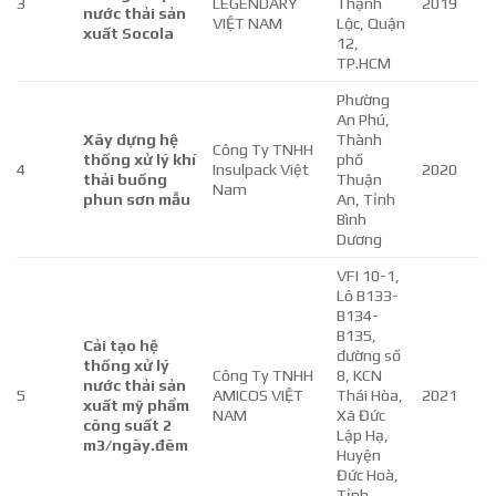
3
LEGENDARY
Thạnh
2019
nước thải sản
VIỆT NAM
Lộc, Quận
xuất Socola
12,
TP.HCM
Phường
An Phú,
Xây dựng hệ
Thành
Công Ty TNHH
thống xử lý khí
phố
4
Insulpack Việt
2020
thải buồng
Thuận
Nam
phun sơn mẫu
An, Tỉnh
Bình
Dương
VFI 10-1,
Lô B133-
B134-
B135,
Cải tạo hệ
đường số
thống xử lý
Công Ty TNHH
8, KCN
nước thải sản
5
AMICOS VIỆT
Thái Hòa,
2021
xuất mỹ phẩm
NAM
Xã Đức
công suất 2
Lập Hạ,
m3/ngày.đêm
Huyện
Đức Hoà,
Tỉnh