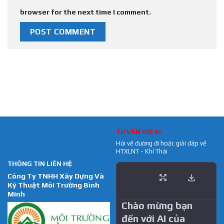
browser for the next time I comment.
TƯ VẤN VỚI AI
Hỏi về đường đi hoặc giải đáp về
HTXLNT - Khí Thải
THÔNG TIN LIÊN HỆ
Công Ty TNHH Xây Dựng Và
Kỹ Thuật Môi Trường Bình
Minh
Chào mừng bạn
đến với AI của