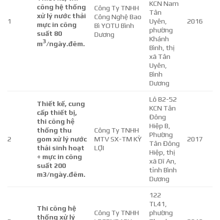
KCN Nam
công hệ thống
Công Ty TNHH
Tân
xử lý nước thải
Công Nghệ Bao
1
Uyên,
2016
mực in công
Bì YOTU Bình
phường
suất 80
Dương
Khánh
3
m
/ngày.đêm.
Bình, thị
xã Tân
Uyên,
Bình
Dương
Lô B2-52
Thiết kế, cung
KCN Tân
cấp thiết bị,
Đông
thi công hệ
Hiệp B,
thống thu
Công Ty TNHH
Phường
2
gom xử lý nước
MTV SX-TM KỲ
2017
Tân Đông
thải sinh hoạt
LỢI
Hiệp, thị
+ mực in công
xã Dĩ An,
suất 200
tỉnh Bình
m3/ngày.đêm.
Dương
122
TL41,
Thi công hệ
Công Ty TNHH
phường
thống xử lý