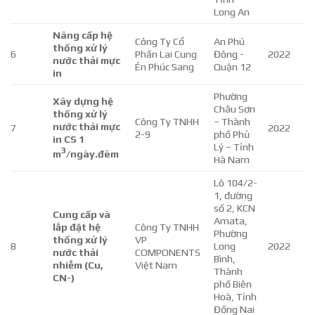
Long An
Nâng cấp hệ
Công Ty Cổ
An Phú
thống xử lý
6
Phần Lai Cung
Đông -
2022
nước thải mực
Én Phúc Sang
Quận 12
in
Phường
Xây dựng hệ
Châu Sơn
thống xử lý
Công Ty TNHH
– Thành
nước thải mực
7
2022
2-9
phố Phủ
in CS 1
Lý – Tỉnh
3
m
/ngày.đêm
Hà Nam
Lô 104/2-
1, đường
số 2, KCN
Cung cấp và
Amata,
lắp đặt hệ
Công Ty TNHH
Phường
thống xử lý
VP
8
Long
2022
nước thải
COMPONENTS
Bình,
nhiễm (Cu,
Việt Nam
Thành
CN-)
phố Biên
Hoà, Tỉnh
Đồng Nai