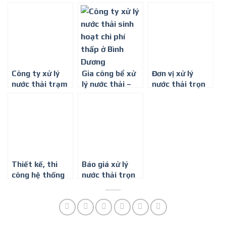
khoa tại Bình
Bình Dương
nước thải phòng
Dương
khám đa khoa ở
Bình Phước
Công ty xử lý
Gia công bể xử
Đơn vị xử lý
nước thải trạm
lý nước thải –
nước thải trọn
y tế tại Bình
Công ty môi
gói ở Thành phố
Phước
trường Bình
Hồ Chí Minh
Minh
Thiết kế, thi
Báo giá xử lý
công hệ thống
nước thải trọn
xử lý nước thải
gói ở Đồng Nai
sơn hiệu quả
nhất