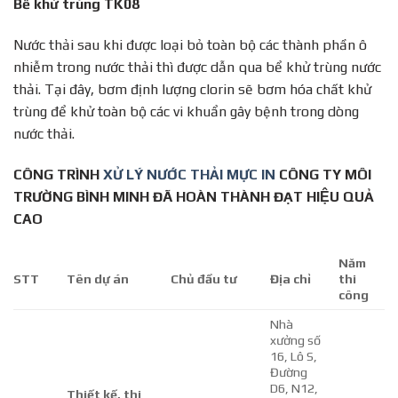
Bể khử trùng TK08
Nước thải sau khi được loại bỏ toàn bộ các thành phần ô
nhiễm trong nước thải thì được dẫn qua bể khử trùng nước
thải. Tại đây, bơm định lượng clorin sẽ bơm hóa chất khử
trùng để khử toàn bộ các vi khuẩn gây bệnh trong dòng
nước thải.
CÔNG TRÌNH
XỬ LÝ NƯỚC THẢI MỰC IN
CÔNG TY MÔI
TRƯỜNG BÌNH MINH ĐÃ HOÀN THÀNH ĐẠT HIỆU QUẢ
CAO
Năm
STT
Tên dự án
Chủ đầu tư
Địa chỉ
thi
công
Nhà
xưởng số
16, Lô S,
Đường
D6, N12,
Thiết kế, thi