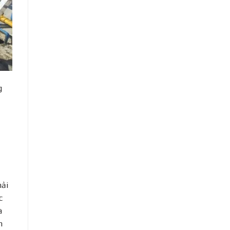
g
hải
c
à
m