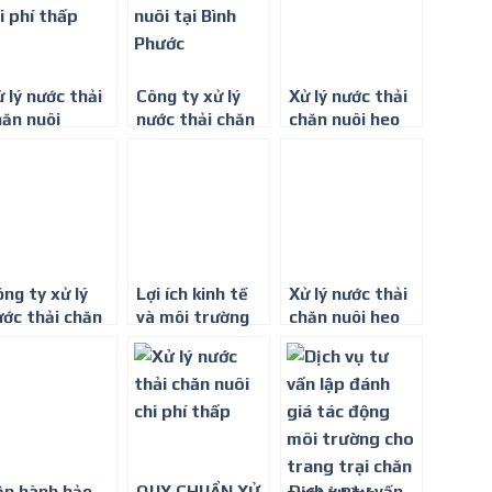
 lý nước thải
Công ty xử lý
Xử lý nước thải
hăn nuôi
nước thải chăn
chăn nuôi heo
nuôi tại Bình
tại Đồng Nai
Phước
ng ty xử lý
Lợi ích kinh tế
Xử lý nước thải
ước thải chăn
và môi trường
chăn nuôi heo
ôi tại Bình
khi xử lý nước
(lợn) chi phí
huận
thải chăn nuôi
thấp nhất toàn
quốc
ận hành bảo
QUY CHUẨN XỬ
Dịch vụ tư vấn