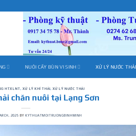
̀NG
NUÔI CẤY BÙN VI SINH
XỬ LÝ NƯỚC THẢ
ÔNG HTXLNT
,
XỬ LÝ KHÍ THẢI
,
XỬ LÝ NƯỚC THẢI
hải chăn nuôi tại Lạng Sơn
ARCH, 2025
BY
KYTHUATMOITRUONGBINHMINH