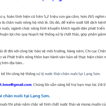
 y, toàn tỉnh hiện có trên 5,2 triệu con gia cầm, hơn 265 nghìn
ếu là chăn nuôi nông hộ nhỏ lẻ. Do đó, để kiểm soát tốt dịch bện
ăn nuôi, ngành chức năng tỉnh khuyến khích người dân phát triển
thuận lợi cho quy hoạch hệ thống xử lý chất thải, góp phần giảm
i đi đôi với công tác bảo vệ môi trường, hàng năm, Chi cục Chă
 và Phát triển nông thôn ban hành văn bản về thực hiện chăn 
g trên địa bàn…
 kế thi công hệ thống
xử lý nước thải chăn nuôi tại Lạng Sơn
.
t.bme@gmail.com
.
Chúng tôi sẵn sàng hỗ trợ bạn mọi lúc 24/2
ải chăn nuôi tại Lạng Sơn.
 nuôi
thì phải nắm chắc về tính chất nước thải và mong muốn củ