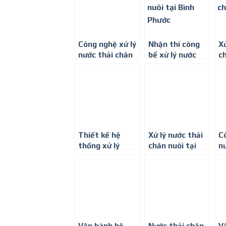
Công nghệ xử lý
Nhận thi công
Xử
nước thải chăn
bể xử lý nước
c
nuôi heo ở Đồng
thải chăn nuôi –
Nai
Môi trường Bình
Minh
Thiết kế hệ
Xử lý nước thải
Cô
thống xử lý
chăn nuôi tại
n
nước thải chăn
Đắk Nông
nu
nuôi heo (lợn)
T
toàn Quốc
Vận hành hệ
Nước thải chăn
V