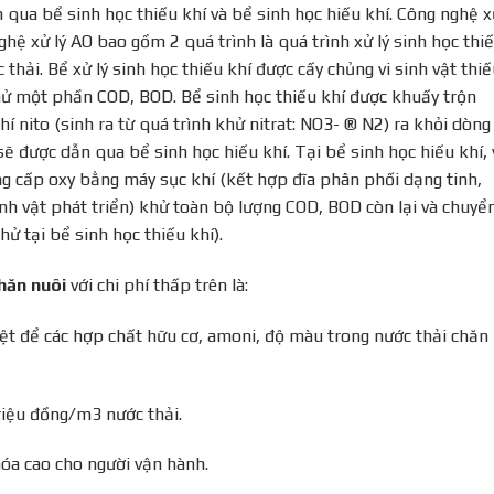
 qua bể sinh học thiếu khí và bể sinh học hiếu khí. Công nghệ x
ghệ xử lý AO bao gồm 2 quá trình là quá trình xử lý sinh học thi
thải. Bể xử lý sinh học thiếu khí được cấy chủng vi sinh vật thi
 khử một phần COD, BOD. Bể sinh học thiếu khí được khuấy trộn
nito (sinh ra từ quá trình khử nitrat: NO3- ® N­2­) ra khỏi dòng
sẽ được dẫn qua bể sinh học hiếu khí. Tại bể sinh học hiếu khí, 
ng cấp oxy bằng máy sục khí (kết hợp đĩa phân phối dạng tinh,
inh vật phát triển) khử toàn bộ lượng COD, BOD còn lại và chuyể
ử tại bể sinh học thiếu khí).
chăn nuôi
với chi phí thấp trên là:
iệt để các hợp chất hữu cơ, amoni, độ màu trong nước thải chăn
riệu đồng/m3 nước thải.
óa cao cho người vận hành.