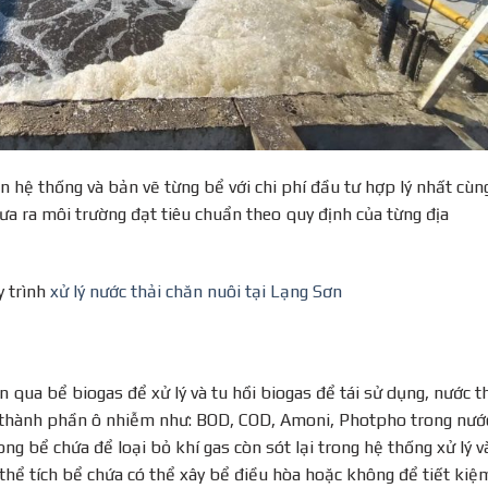
n hệ thống và bản vẽ từng bể với chi phí đầu tư hợp lý nhất cùn
ưa ra môi trường đạt tiêu chuẩn theo quy định của từng địa
y trình
xử lý nước thải chăn nuôi tại Lạng Sơn
 qua bể biogas để xử lý và tu hồi biogas để tái sử dụng, nước t
u thành phần ô nhiễm như: BOD, COD, Amoni, Photpho trong nướ
ng bể chứa để loại bỏ khí gas còn sót lại trong hệ thống xử lý v
 thể tích bể chứa có thể xây bể điều hòa hoặc không để tiết kiệ