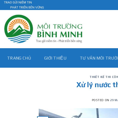
Skip
TRAO GỬI NIỀM TIN
PHÁT TRIỂN BỀN VỮNG
to
content
TRANG CHỦ
GIỚI THIỆU
TƯ VẤN MÔI TRƯƠ
THIẾT KẾ THI C
Xử lý nước t
POSTED ON
29 M