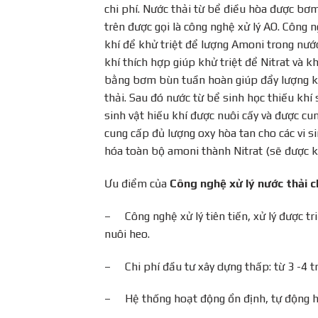
chi phí. Nước thải từ bể điều hòa được bơm
trên được gọi là công nghệ xử lý AO. Công n
khí để khử triệt để lượng Amoni trong nước 
khí thích hợp giúp khử triệt để Nitrat và
bằng bơm bùn tuần hoàn giúp đẩy lượng khí 
thải. Sau đó nước từ bể sinh học thiếu khí 
sinh vật hiếu khí được nuôi cấy và được cu
cung cấp đủ lượng oxy hòa tan cho các vi s
hóa toàn bộ amoni thành Nitrat (sẽ được kh
Ưu điểm của
Công nghệ xử lý nước thải 
– Công nghệ xử lý tiên tiến, xử lý được tr
nuôi heo.
– Chi phí đầu tư xây dựng thấp: từ 3 -4 t
– Hệ thống hoạt động ổn định, tự động h