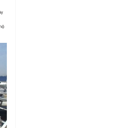
ây
 hộ