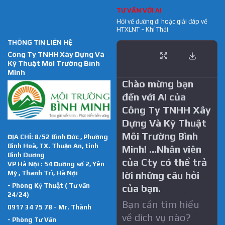
TƯ VẤN VỚI AI
Hỏi về đường đi hoặc giải đáp về
HTXLNT - Khí Thải
THÔNG TIN LIÊN HỆ
Công Ty TNHH Xây Dựng Và
Kỹ Thuật Môi Trường Bình
Minh
Chào mừng bạn
đến với AI của
Công Ty TNHH Xây
Dựng Và Kỹ Thuật
Môi Trường Bình
ĐỊA CHỈ: 8/52 Bình Đức , Phường
Bình Hoà, TX. Thuận An, tỉnh
Minh! …Nhân viên
Bình Dương
của Cty có thể trả
VP Hà Nội : 54 Đường số 2, Yên
Mỹ , Thanh Trì, Hà Nội
lời những câu hỏi
- Phòng Kỹ Thuật ( Tư vấn
của bạn.
24/24)
Bạn cần tìm hiểu
0917 34 75 78 - Mr. Thành
về dich vụ nào?
- Phòng Tư Vấn