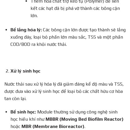
Thêm hóa chất trợ keo tụ (Polymer) để liên
kết các hạt đã bị phá vỡ thành các bông cặn
lớn.
Bể lắng hóa lý:
Các bông cặn lớn được tạo thành sẽ lắng
xuống đáy, loại bỏ phần lớn màu sắc, TSS và một phần
COD/BOD ra khỏi nước thải.
Xử lý sinh học
Nước thải sau xử lý hóa lý đã giảm đáng kể độ màu và TSS,
được đưa vào xử lý sinh học để loại bỏ các chất hữu cơ hòa
tan còn lại.
Bể sinh học:
Module thường sử dụng công nghệ sinh
học hiếu khí như
MBBR (Moving Bed Biofilm Reactor)
hoặc
MBR (Membrane Bioreactor)
.