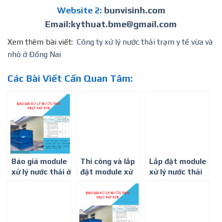
Website 2:
bunvisinh.com
Email:kythuat.bme@gmail.com
Xem thêm bài viết:
Công ty xử lý nước thải trạm y tế vừa và
nhỏ ở Đồng Nai
Các Bài Viết Cần Quan Tâm:
Báo giá module
Thi công và lắp
Lắp đặt module
xử lý nước thải ở
đặt module xử
xử lý nước thải
Bình Dương
lý nước thải 1-
sinh hoạt công
3m3/ngày đêm
suất 1-
3m3/ngày. đêm