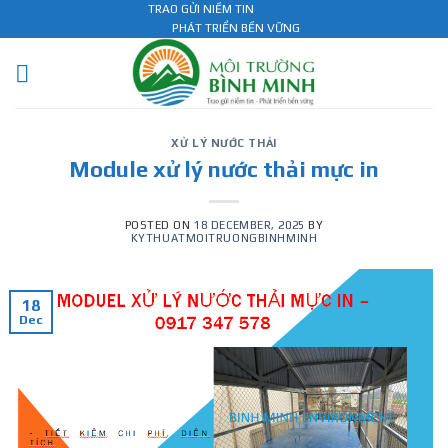
Skip
TRAO GỬI NIỀM TIN
PHÁT TRIỂN BỀN VỮNG
to
content
XỬ LÝ NƯỚC THẢI
Module xử lý nước thải mực in
POSTED ON
18 DECEMBER, 2025
BY
KYTHUATMOITRUONGBINHMINH
18
Dec