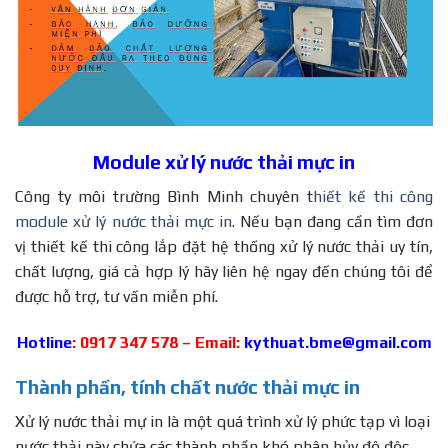
Module xử lý nước thải mực in
Công ty môi trường Bình Minh chuyên t
hiết kế thi công
module xử lý nước thải mực in
. Nếu bạn đang cần tìm đơn
vị thiết kế thi công lắp đặt hệ thống xử lý nước thải uy tín,
chất lượng, giá cả hợp lý hãy liên hệ ngay đến chúng tôi để
được hỗ trợ, tư vấn miễn phí.
Hotline
: 0917 347 578 – Email:
kythuat.bme@gmail.com
Thành phần, tính chất nước thải mực in
Xử lý nước thải mự in là một quá trình xử lý phức tạp vì loại
nước thải này chứa các thành phần khó phân hủy,độ độc