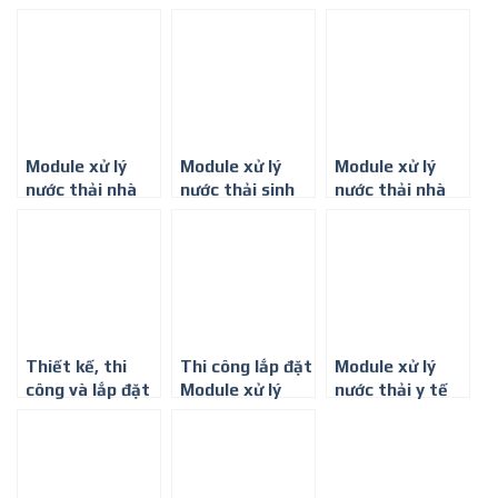
phòng khám ở
công suất
Thành phố Hồ
Thành phố Hồ
20m3/ngày đêm
Chí Minh
Chí Minh
Module xử lý
Module xử lý
Module xử lý
nước thải nhà
nước thải sinh
nước thải nhà
hàng, khách sạn
hoạt, công suất
hàng, khách sạn
10m3/ngày.
ở Thành phố Hồ
Đêm
Chí Minh
Thiết kế, thi
Thi công lắp đặt
Module xử lý
công và lắp đặt
Module xử lý
nước thải y tế
module xử lý
nước thải y tế ở
công suất 5-
nước thải y tế
Tp. Hồ Chí Minh
10m3/ngày đêm
ở Thành phố Hồ
Chí Minh