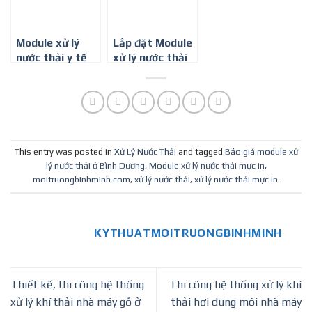
Module xử lý
Lắp đặt Module
nước thải y tế
xử lý nước thải
công suất 5-
phòng khám ở
10m3/ngày đêm
Đồng Nai
This entry was posted in
Xử Lý Nước Thải
and tagged
Báo giá module xử
lý nước thải ở Bình Dương
,
Module xử lý nước thải mực in
,
moitruongbinhminh.com
,
xử lý nước thải
,
xử lý nước thải mực in
.
KYTHUATMOITRUONGBINHMINH
Thiết kế, thi công hệ thống
Thi công hệ thống xử lý khí
xử lý khí thải nhà máy gỗ ở
thải hơi dung môi nhà máy