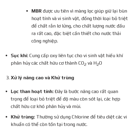
MBR
được ưu tiên vì màng lọc giúp giữ lại bùn
hoạt tính và vi sinh vật, đồng thời loại bỏ triệt
để chất rắn lơ lửng, cho chất lượng nước đầu
ra rất cao, đặc biệt cần thiết cho nước thải
công nghiệp.
Sục khí:
Cung cấp oxy liên tục cho vi sinh vật hiếu khí
phân hủy các chất hữu cơ thành CO
và H
O
2
2
Xử lý nâng cao và Khử trùng
Lọc than hoạt tính:
Đây là bước nâng cao rất quan
trọng để loại bỏ triệt để độ màu còn sót lại, các hợp
chất hữu cơ khó phân hủy và mùi.
Khử trùng:
Thường sử dụng Chlorine để tiêu diệt các vi
khuẩn có thể còn tồn tại trong nước.