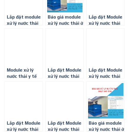
Lắp đặt module
Báo giá module
Lắp đặt Module
xử lý nước thải
xử lý nước thải ở
xử lý nước thải
công suất
Đồng Nai
phòng khám ở
5m3/ngày. đêm
Thành phố Hồ
Chí Minh
Module xử lý
Lắp đặt Module
Lắp đặt Module
nước thải y tế
xử lý nước thải
xử lý nước thải
công suất 5-
phòng khám ở
phòng khám ở
10m3/ngày đêm
Bình Dương
Vũng Tàu
ở Đồng Nai
Lắp đặt Module
Lắp đặt Module
Báo giá module
xử lý nước thải
xử lý nước thải
xử lý nước thải ở