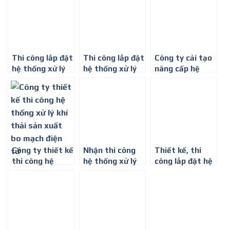
xuất keo
Thi công lắp đặt
Thi công lắp đặt
Công ty cải tạo
hệ thống xử lý
hệ thống xử lý
nâng cấp hệ
khí thải nhà
khí thải tại Bình
thống xử lý khí
máy sản xuất
Phước
thải ở Tây Ninh
đồ nội thất
Công ty thiết kế
Nhận thi công
Thiết kế, thi
thi công hệ
hệ thống xử lý
công lắp đặt hệ
thống xử lý khí
khí thải ở Bình
thống xử lý khí
thải sản xuất
Dương
thải nhà máy
bo mạch điện tử
sản xuất nhựa