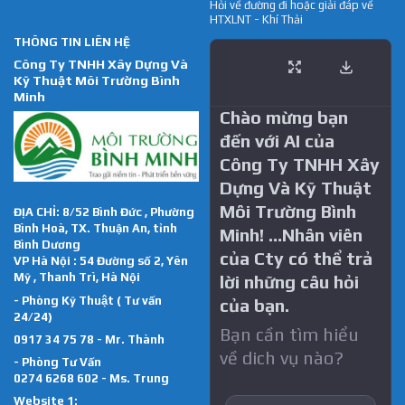
Hỏi về đường đi hoặc giải đáp về
HTXLNT - Khí Thải
THÔNG TIN LIÊN HỆ
Công Ty TNHH Xây Dựng Và
Kỹ Thuật Môi Trường Bình
Minh
Chào mừng bạn
đến với AI của
Công Ty TNHH Xây
Dựng Và Kỹ Thuật
Môi Trường Bình
ĐỊA CHỈ: 8/52 Bình Đức , Phường
Bình Hoà, TX. Thuận An, tỉnh
Minh! …Nhân viên
Bình Dương
của Cty có thể trả
VP Hà Nội : 54 Đường số 2, Yên
Mỹ , Thanh Trì, Hà Nội
lời những câu hỏi
- Phòng Kỹ Thuật ( Tư vấn
của bạn.
24/24)
Bạn cần tìm hiểu
0917 34 75 78 - Mr. Thành
về dich vụ nào?
- Phòng Tư Vấn
0274 6268 602 - Ms. Trung
Website 1: