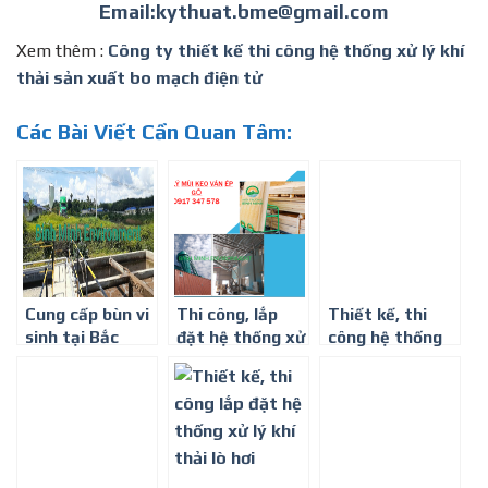
Email:kythuat.bme@gmail.com
Xem thêm :
Công ty thiết kế thi công hệ thống xử lý khí
thải sản xuất bo mạch điện tử
Các Bài Viết Cần Quan Tâm:
Cung cấp bùn vi
Thi công, lắp
Thiết kế, thi
sinh tại Bắc
đặt hệ thống xử
công hệ thống
Ninh Bắc Giang
lý khí thải mùi
xử lý khí thải
keo dán ván ép
mực in
gỗ