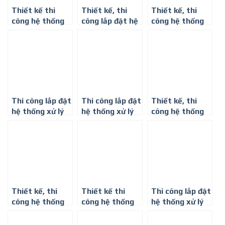
Thiết kế thi
Thiết kế, thi
Thiết kế, thi
công hệ thống
công lắp đặt hệ
công hệ thống
xử lý khí thải
thống xử lý khí
xử lý bụi kim loại
nhà máy gỗ
thải lò hơi
Thi công lắp đặt
Thi công lắp đặt
Thiết kế, thi
hệ thống xử lý
hệ thống xử lý
công hệ thống
khí thải nhà
khí thải hơi
xử lý khí thải
máy phân bón
dung môi in bao
ngành sơn
bì
Thiết kế, thi
Thiết kế thi
Thi công lắp đặt
công hệ thống
công hệ thống
hệ thống xử lý
xử lý khí thải
xử lý khí thải lò
khí thải phòng
nhà máy sản
đốt viên nén
in – xưởng in ấn