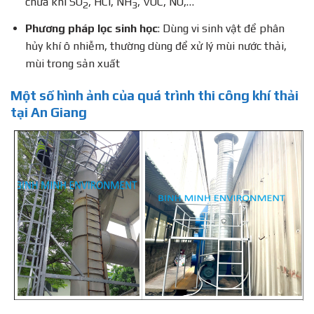
chứa khí SO
, HCl, NH
, VOC, NO,…
2
3
Phương pháp lọc sinh học
: Dùng vi sinh vật để phân
hủy khí ô nhiễm, thường dùng để xử lý mùi nước thải,
mùi trong sản xuất
Một số hình ảnh của quá trình thi công khí thải
tại An Giang