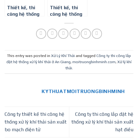
Thiết kế, thi
Thiết kế, thi
công hệ thống
công hệ thống
xử lý khí thải
xử lý khí thải
phòng thí
nhà máy sản
nghiệm
xuất giày da
This entry was posted in
Xử Lý Khí Thải
and tagged
Công ty thi công lắp
đặt hệ thống xử lý khí thải ở An Giang
,
moitruongbinhminh.com
,
Xử lý khí
thải
.
KYTHUATMOITRUONGBINHMINH
Công ty thiết kế thi công hệ
Công ty thi công lắp đặt hệ
thống xử lý khí thải sản xuất
thống xử lý khí thải sản xuất
bo mạch điện tử
hạt điều