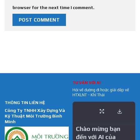
browser for the next time I comment.
TƯ VẤN VỚI AI
Hỏi về đường đi hoặc giải đáp về
HTXLNT - Khí Thải
THÔNG TIN LIÊN HỆ
Công Ty TNHH Xây Dựng Và
Kỹ Thuật Môi Trường Bình
Minh
Chào mừng bạn
đến với AI của