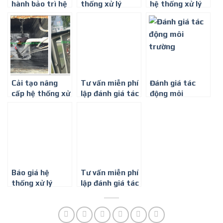
hành bảo trì hệ
thống xử lý
hệ thống xử lý
thống xử lý
nước thải sinh
nước thải phòng
nước thải ở Bình
hoạt ở Đồng Nai
khám nha khoa
Dương
ở Đồng Nai
Cải tạo nâng
Tư vấn miễn phí
Đánh giá tác
cấp hệ thống xử
lập đánh giá tác
động môi
lý nước thải ở
động môi
trường ở Bình
Bình Dương
trường tại Bình
Dương
Dương
Báo giá hệ
Tư vấn miễn phí
thống xử lý
lập đánh giá tác
nước thải sinh
động môi
hoạt ở Bình
trường ở Bình
Dương
Dương