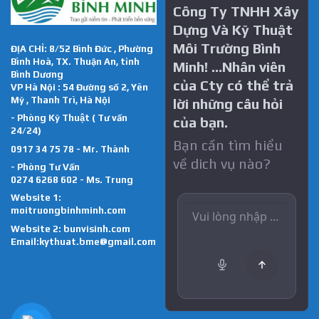
Công Ty TNHH Xây
Dựng Và Kỹ Thuật
Môi Trường Bình
ĐỊA CHỈ: 8/52 Bình Đức , Phường
Bình Hoà, TX. Thuận An, tỉnh
Minh! …Nhân viên
Bình Dương
của Cty có thể trả
VP Hà Nội : 54 Đường số 2, Yên
Mỹ , Thanh Trì, Hà Nội
lời những câu hỏi
- Phòng Kỹ Thuật ( Tư vấn
của bạn.
24/24)
Bạn cần tìm hiểu
0917 34 75 78 - Mr. Thành
về dich vụ nào?
- Phòng Tư Vấn
0274 6268 602 - Ms. Trung
Website 1:
moitruongbinhminh.com
Website 2:
bunvisinh.com
Email:kythuat.bme@gmail.com