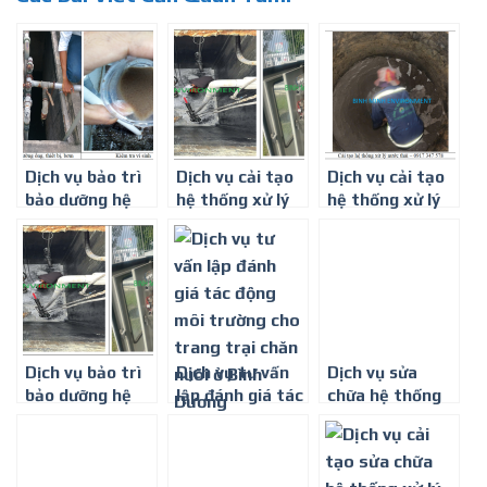
Dịch vụ bảo trì
Dịch vụ cải tạo
Dịch vụ cải tạo
bảo dưỡng hệ
hệ thống xử lý
hệ thống xử lý
thống xử lý
nước thải ở
nước thải ở Bình
nước thải ở Bình
Đồng Nai
Dương
Dương
Dịch vụ bảo trì
Dịch vụ tư vấn
Dịch vụ sửa
bảo dưỡng hệ
lập đánh giá tác
chữa hệ thống
thống xử lý
động môi
xử lý nước thải ở
nước thải ở Bình
trường cho
Bình Dương
Phước
trang trại chăn
nuôi ở Bình