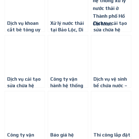
Dương
Dịch vụ khoan
Xử lý nước thải
Dịch vụ cải tạo
cắt bê tông uy
tại Bảo Lộc, Di
sửa chữa hệ
tín, chất lượng
Linh, Đơn
thống xử lý
tại Bình Dương
Dương, Đức
nước thải ở
Trọng – Lâm
Thành phố Hồ
Đồng
Chí Minh
Dịch vụ cải tạo
Công ty vận
Dịch vụ vệ sinh
sửa chữa hệ
hành hệ thống
bể chứa nước –
thống xử lý
xử lý nước thải
Môi trường Bình
nước thải ở Tây
chung cư ở Đồng
Minh
Ninh
Nai
Công ty vận
Báo giá hệ
Thi công lắp đặt