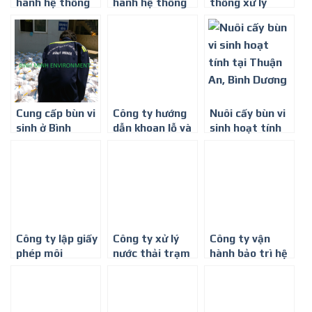
hành hệ thống
hành hệ thống
thống xử lý
xử lý khí thải –
xử lý khí thải ở
nước thải tại
Môi trường Bình
Thành phố Hồ
Thuận An
Minh
Chí Minh
Cung cấp bùn vi
Công ty hướng
Nuôi cấy bùn vi
sinh ở Bình
dẫn khoan lỗ và
sinh hoạt tính
Thuận – 0917
sàn thao tác lấy
tại Thuận An,
347 578
mẫu khí thải ở
Bình Dương
Bình Phước
Công ty lập giấy
Công ty xử lý
Công ty vận
phép môi
nước thải trạm
hành bảo trì hệ
trường ở Thuận
y tế ở Bình
thống xử lý
An – Môi trường
Thuận
nước thải ở Bình
Bình Minh
Dương