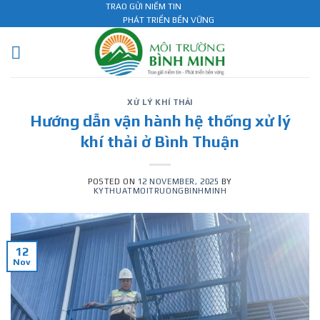
Skip
TRAO GỬI NIỀM TIN
PHÁT TRIỂN BỀN VỮNG
to
content
XỬ LÝ KHÍ THẢI
Hướng dẫn vận hành hệ thống xử lý
khí thải ở Bình Thuận
POSTED ON
12 NOVEMBER, 2025
BY
KYTHUATMOITRUONGBINHMINH
12
Nov