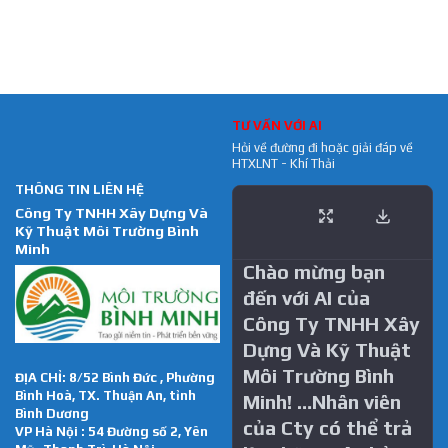
TƯ VẤN VỚI AI
Hỏi về đường đi hoặc giải đáp về
HTXLNT - Khí Thải
THÔNG TIN LIÊN HỆ
Công Ty TNHH Xây Dựng Và
Kỹ Thuật Môi Trường Bình
Minh
Chào mừng bạn
đến với AI của
Công Ty TNHH Xây
Dựng Và Kỹ Thuật
Môi Trường Bình
ĐỊA CHỈ: 8/52 Bình Đức , Phường
Bình Hoà, TX. Thuận An, tỉnh
Minh! …Nhân viên
Bình Dương
của Cty có thể trả
VP Hà Nội : 54 Đường số 2, Yên