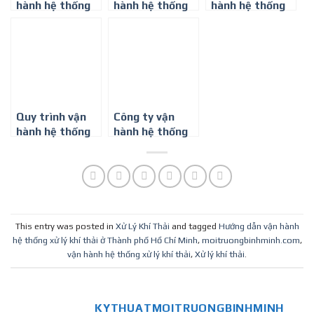
hành hệ thống
hành hệ thống
hành hệ thống
xử lý nước thải
xử lý nước thải
xử lý nước thải
chung cư
chung cư ở Long
chung cư ở Đồng
An
Nai
Quy trình vận
Công ty vận
hành hệ thống
hành hệ thống
xử lý nước thải
xử lý nước thải
sinh hoạt
chung cư ở Tây
Ninh
This entry was posted in
Xử Lý Khí Thải
and tagged
Hướng dẫn vận hành
hệ thống xử lý khí thải ở Thành phố Hồ Chí Minh
,
moitruongbinhminh.com
,
vận hành hệ thống xử lý khí thải
,
Xử lý khí thải
.
KYTHUATMOITRUONGBINHMINH