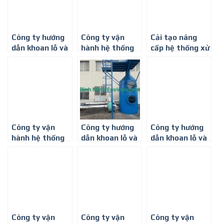
Công ty hướng
Công ty vận
Cải tạo nâng
dẫn khoan lỗ và
hành hệ thống
cấp hệ thống xử
sàn thao tác lấy
xử lý nước thải
lý khí thải ở Bình
mẫu khí thải ở
chung cư ở Bình
Dương
Bình Dương
Phước
Công ty vận
Công ty hướng
Công ty hướng
hành hệ thống
dẫn khoan lỗ và
dẫn khoan lỗ và
xử lý nước thải y
sàn thao tác lấy
sàn thao tác lấy
tế – 0917 347
mẫu khí thải ở
mẫu khí thải ở
578
Long An
Đồng Tháp
Công ty vận
Công ty vận
Công ty vận