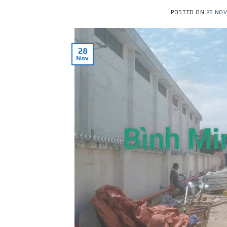
POSTED ON
28 NOV
28
Nov