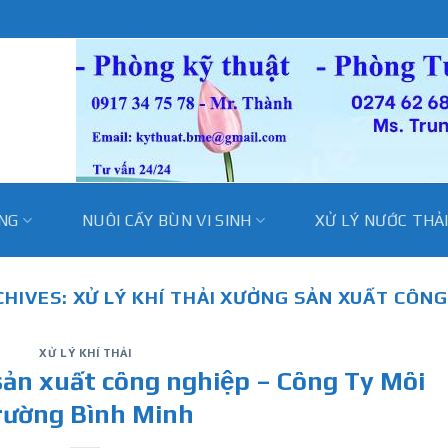
̀NG
NUÔI CẤY BÙN VI SINH
XỬ LÝ NƯỚC THẢ
CHIVES:
XỬ LÝ KHÍ THẢI XƯỞNG SẢN XUẤT CÔN
XỬ LÝ KHÍ THẢI
ng sản xuất công nghiệp – Công Ty Môi
rường Bình Minh