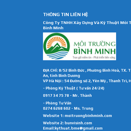
THÔNG TIN LIÊN HỆ
Công Ty TNHH Xây Dựng Và Kỹ Thuật Môi 
Bình Minh
ĐỊA CHỈ: 8/52 Bình Đức , Phường Bình Hoà, TX. 
An, tỉnh Bình Dương
VP Hà Nội : 54 Đường số 2, Yên Mỹ , Thanh Trì, 
- Phòng Kỹ Thuật ( Tư vấn 24/24)
0917 34 75 78 - Mr. Thành
- Phòng Tư Vấn
0274 6268 602 - Ms. Trung
Website 1:
moitruongbinhminh.com
Website 2:
bunvisinh.com
Email:kythuat.bme@gmail.com