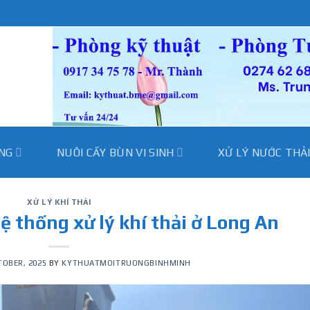
̀NG
NUÔI CẤY BÙN VI SINH
XỬ LÝ NƯỚC THẢ
XỬ LÝ KHÍ THẢI
ệ thống xử lý khí thải ở Long An
TOBER, 2025
BY
KYTHUATMOITRUONGBINHMINH