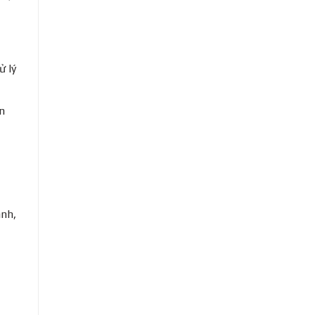
ử lý
n
ành,