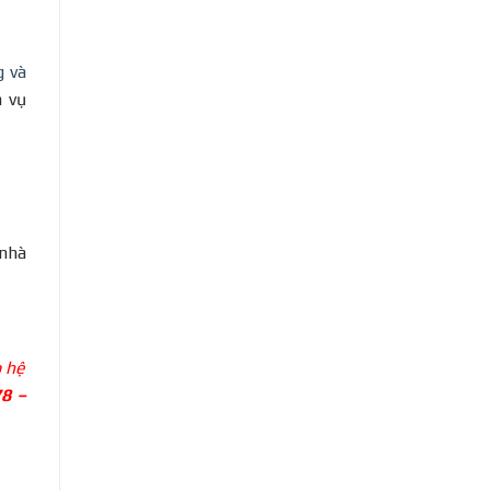
g và
h vụ
 nhà
p hệ
78 –