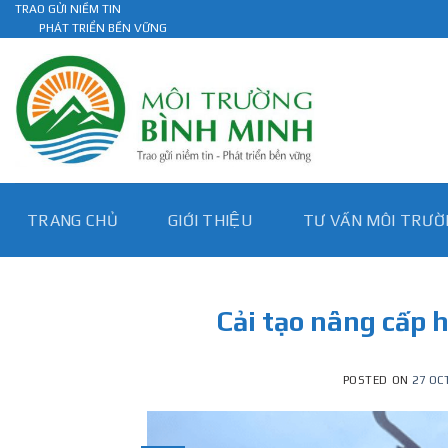
Skip
TRAO GỬI NIỀM TIN
PHÁT TRIỂN BỀN VỮNG
to
content
TRANG CHỦ
GIỚI THIỆU
TƯ VẤN MÔI TRƯƠ
Cải tạo nâng cấp h
POSTED ON
27 OC