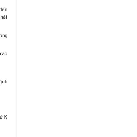
 đến
thải
hông
 cao
định
ử lý