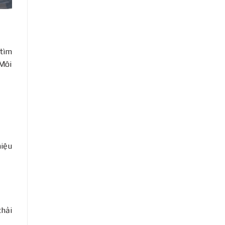
tìm
 Môi
hiệu
thải