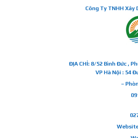
Công Ty TNHH Xây D
ĐỊA CHỈ: 8/52 Bình Đức , P
VP Hà Nội : 54 Đ
– Phòn
09
02
Website
We