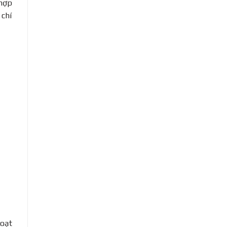
 hợp
 chí
hoạt