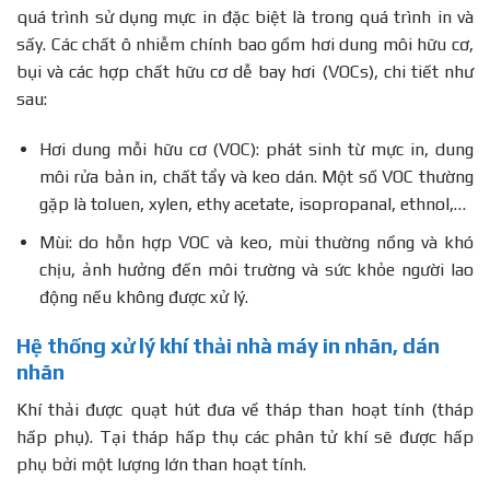
quá trình sử dụng mực in đặc biệt là trong quá trình in và
sấy. Các chất ô nhiễm chính bao gồm hơi dung môi hữu cơ,
bụi và các hợp chất hữu cơ dễ bay hơi (VOCs), chi tiết như
sau:
Hơi dung mỗi hữu cơ (VOC): phát sinh từ mực in, dung
môi rửa bản in, chất tẩy và keo dán. Một số VOC thường
gặp là toluen, xylen, ethy acetate, isopropanal, ethnol,…
Mùi: do hỗn hợp VOC và keo, mùi thường nồng và khó
chịu, ảnh hưởng đến môi trường và sức khỏe người lao
động nếu không được xử lý.
Hệ thống xử lý khí thải nhà máy in nhãn, dán
nhãn
Khí thải được quạt hút đưa về tháp than hoạt tính (tháp
hấp phụ). Tại tháp hấp thụ các phân tử khí sẽ được hấp
phụ bởi một lượng lớn than hoạt tính.