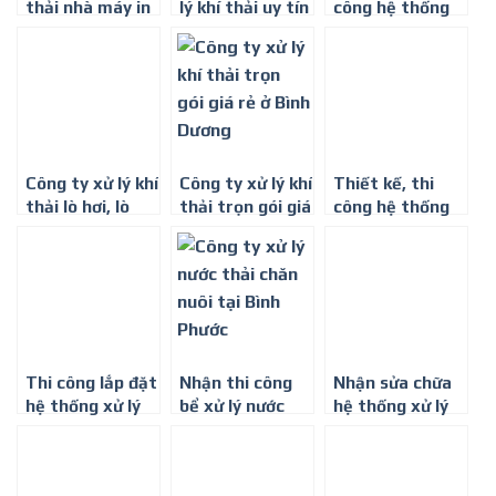
thải nhà máy in
lý khí thải uy tín
công hệ thống
nhãn, dán nhãn
ở Bình Dương
xử lý khí thải
mùi sơn ở Bình
Dương
Công ty xử lý khí
Công ty xử lý khí
Thiết kế, thi
thải lò hơi, lò
thải trọn gói giá
công hệ thống
đốt ở Bình
rẻ ở Bình Dương
xử lý khí thải
Dương
nhà máy gỗ ở
Bình Dương
Thi công lắp đặt
Nhận thi công
Nhận sửa chữa
hệ thống xử lý
bể xử lý nước
hệ thống xử lý
khí thải nhà
thải chăn nuôi –
khí thải ở Thành
máy sản xuất
Môi trường Bình
phố Hồ Chí Minh
đồ nội thất ở
Minh