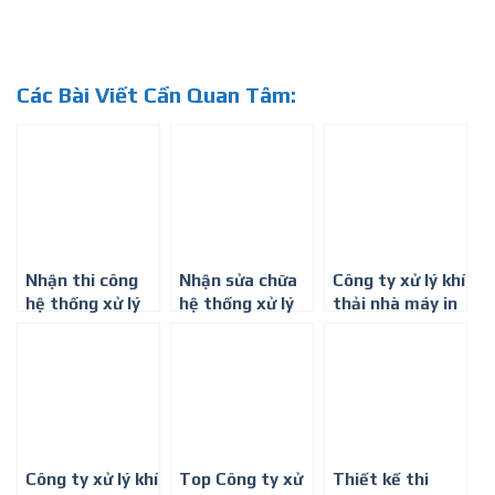
Các Bài Viết Cần Quan Tâm:
Nhận thi công
Nhận sửa chữa
Công ty xử lý khí
hệ thống xử lý
hệ thống xử lý
thải nhà máy in
khí thải ở Bình
khí thải ở Bình
nhãn, dán nhãn
Dương
Dương
ở Thành phố Hồ
Chí Minh
Công ty xử lý khí
Top Công ty xử
Thiết kế thi