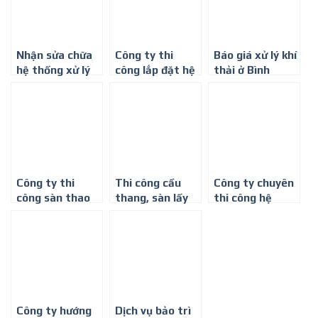
Bình Dương
Nhận sửa chữa
Công ty thi
Báo giá xử lý khí
hệ thống xử lý
công lắp đặt hệ
thải ở Bình
khí thải – 0917
thống xử lý khí
Dương
347 578
thải nhà máy
dệt may ở Bình
Dương
Công ty thi
Thi công cầu
Công ty chuyên
công sàn thao
thang, sàn lấy
thi công hệ
tác lấy mẫu khí
mẫu, lỗ lấy mẫu
thống xử lý khí
thải ở Bình
hệ thống xử lý
thải tại Bình
Dương
khí thải tại Bình
Dương
Dương
Công ty hướng
Dịch vụ bảo trì