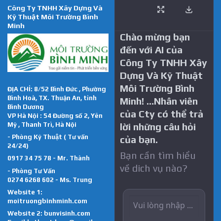
Công Ty TNHH Xây Dựng Và
Kỹ Thuật Môi Trường Bình
Minh
Chào mừng bạn
đến với AI của
Công Ty TNHH Xây
Dựng Và Kỹ Thuật
Môi Trường Bình
ĐỊA CHỈ: 8/52 Bình Đức , Phường
Bình Hoà, TX. Thuận An, tỉnh
Minh! …Nhân viên
Bình Dương
của Cty có thể trả
VP Hà Nội : 54 Đường số 2, Yên
Mỹ , Thanh Trì, Hà Nội
lời những câu hỏi
- Phòng Kỹ Thuật ( Tư vấn
của bạn.
24/24)
Bạn cần tìm hiểu
0917 34 75 78 - Mr. Thành
về dich vụ nào?
- Phòng Tư Vấn
0274 6268 602 - Ms. Trung
Website 1:
moitruongbinhminh.com
Website 2:
bunvisinh.com