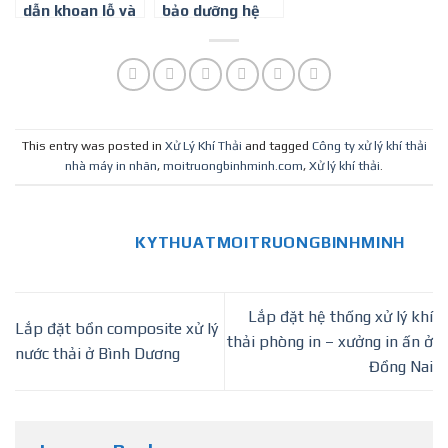
dẫn khoan lỗ và
bảo dưỡng hệ
sàn thao tác lấy
thống xử lý
mẫu khí thải ở
nước thải ở Bình
Bình Dương
Dương
This entry was posted in
Xử Lý Khí Thải
and tagged
Công ty xử lý khí thải
nhà máy in nhãn
,
moitruongbinhminh.com
,
Xử lý khí thải
.
KYTHUATMOITRUONGBINHMINH
Lắp đặt hệ thống xử lý khí
Lắp đặt bồn composite xử lý
thải phòng in – xưởng in ấn ở
nước thải ở Bình Dương
Đồng Nai