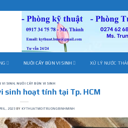
̀NG
NUÔI CẤY BÙN VI SINH
XỬ LÝ NƯỚC THẢ
N VI SINH
,
NUÔI CẤY BÙN VI SINH
i sinh hoạt tính tại Tp. HCM
PRIL, 2023
BY
KYTHUATMOITRUONGBINHMINH