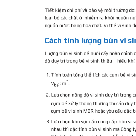
Tiết kiệm chi phí và bảo vệ môi trường do:
loại bỏ các chất ô nhiễm ra khỏi nguồn nư
nguồn nước bằng hóa chất. Vì thế vi sinh đó
Cách tính lượng bùn vi s
Lượng bùn vi sinh đế nuôi cấy hoàn chỉnh c
độ duy trì trong bể vi sinh thiếu – hiếu khí.
Tính toán tổng thể tích các cụm bể vi si
3
V
: m
.
bể
Lựa chọn nồng độ vi sinh duy trì trong c
cụm bể xử lý thông thường thì cần duy t
cụm bể vi sinh MBR hoặc yêu cầu đặc biệ
Lựa chọn khu vực cần cung cấp bùn vi s
nhau thì đặc tính bùn vi sinh mà Công t