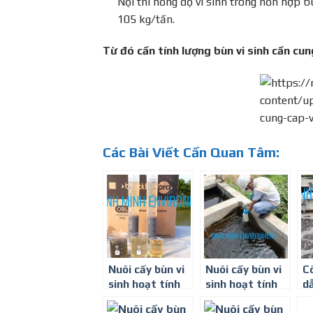
Nội thì nồng độ vi sinh trong hỗn hợp b
105 kg/tấn.
Từ đó cần tính lượng bùn vi sinh cần cun
Các Bài Viết Cần Quan Tâm:
Nuôi cấy bùn vi
Nuôi cấy bùn vi
C
sinh hoạt tính
sinh hoạt tính
d
tại Vũng Tàu
tại Tân Uyên
bù