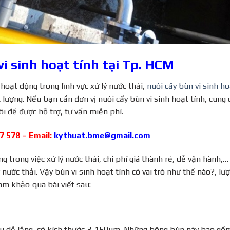
i sinh hoạt tính tại Tp. HCM
oạt động trong lĩnh vực xử lý nước thải,
nuôi cấy bùn vi sinh ho
t lượng. Nếu bạn cần đơn vị nuôi cấy bùn vi sinh hoạt tính, cung
ôi để được hỗ trợ, tư vấn miễn phí.
47 578 – Email:
kythuat.bme@gmail.com
ng trong việc xử lý nước thải, chi phí giá thành rẻ, dễ vận hành,…
nước thải. Vậy bùn vi sinh hoạt tính có vai trò như thế nào?, lư
m khảo qua bài viết sau:
u dễ lắng, có kích thước 3-150µm. Những bông bùn này bao gồ