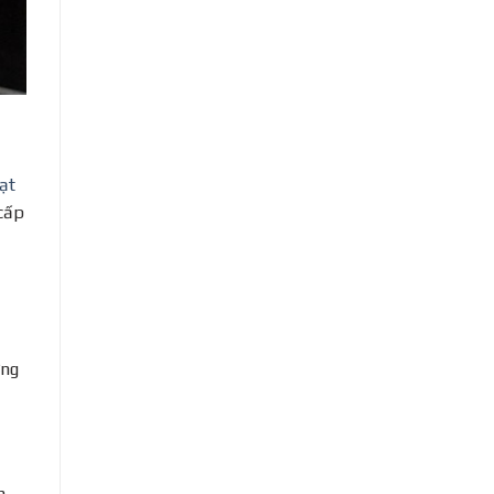
ạt
 cấp
ợng
m