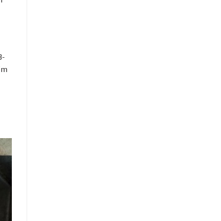
3-
yếm