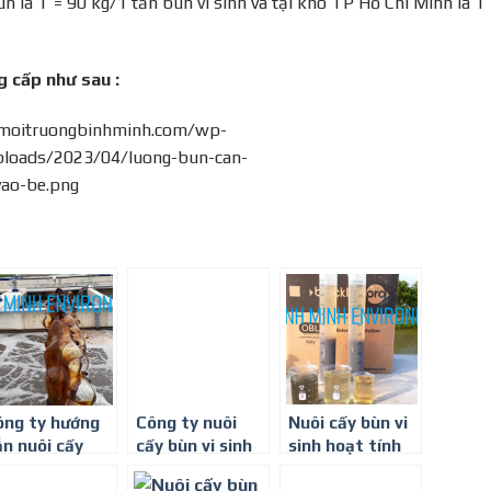
ùn là T = 90 kg/1 tấn bùn vi sinh và tại kho TP Hồ Chí Minh là T
g cấp như sau :
ông ty hướng
Công ty nuôi
Nuôi cấy bùn vi
ẫn nuôi cấy
cấy bùn vi sinh
sinh hoạt tính
n vi sinh hoạt
hoạt tính
tại Bình Phước