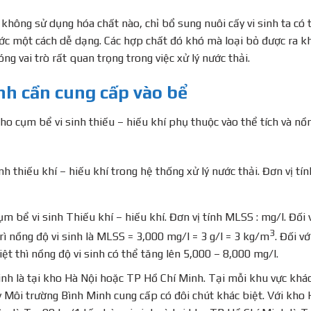
 không sử dụng hóa chất nào, chỉ bổ sung nuôi cấy vi sinh ta có 
ớc một cách dễ dạng. Các hợp chất đó khó mà loại bỏ được ra k
ng vai trò rất quan trọng trong việc xử lý nước thải.
inh cần cung cấp vào bể
ho cụm bể vi sinh thiếu – hiếu khí phụ thuộc vào thể tích và nồ
nh thiếu khí – hiếu khí trong hệ thống xử lý nước thải. Đơn vị tín
ụm bể vi sinh Thiếu khí – hiếu khí. Đơn vị tính MLSS : mg/l. Đối 
3
rì nồng độ vi sinh là MLSS = 3,000 mg/l = 3 g/l = 3 kg/m
. Đối vớ
t thì nồng độ vi sinh có thể tăng lên 5,000 – 8,000 mg/l.
inh là tại kho Hà Nội hoặc TP Hồ Chí Minh. Tại mỗi khu vực khá
y Môi trường Bình Minh cung cấp có đôi chút khác biệt. Với kho 