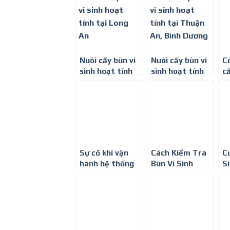
Bình Dương
t
Nuôi cấy bùn vi
Nuôi cấy bùn vi
C
sinh hoạt tính
sinh hoạt tính
cấ
tại Long An
tại Thuận An,
ho
Bình Dương
Đ
Sự cố khi vận
Cách Kiểm Tra
C
hành hệ thống
Bùn Vi Sinh
S
xử lý nước thải
Hoạt Tính
T
(Bùn vi sinh
Trong Hệ Thống
hoạt tính)
Xử Lý Nước Thải