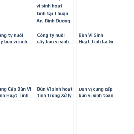
ính toàn Quốc
ông ty nuôi
Công ty nuôi
Bùn Vi Sinh
y bùn vi sinh
cấy bùn vi sinh
Hoạt Tính Là Gì
ạt tính tại
hoạt tính tại
ồng Nai
Bình Dương
ung Cấp Bùn Vi
Bùn Vi sinh hoạt
Đơn vị cung cấp
inh Hoạt Tính
tính trong Xử lý
bùn vi sinh toàn
ại Tp HCM
nước thải
quốc