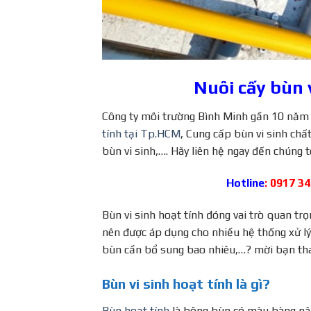
N
uôi
cấy bùn v
Công ty môi trường Bình Minh gần 10 năm h
tính tại Tp.HCM
, Cung cấp bùn vi sinh chấ
bùn vi sinh,…. Hãy liên hệ ngay đến chúng t
Hotline
: 0917 3
Bùn vi sinh hoạt tính đóng vai trò quan trọ
nên được áp dụng cho nhiều hệ thống xử lý 
bùn cần bổ sung bao nhiêu,…? mời bạn tha
Bùn vi sinh hoạt tính là gì?
Bùn hoạt tính
là bông bùn có màu bàng nâ