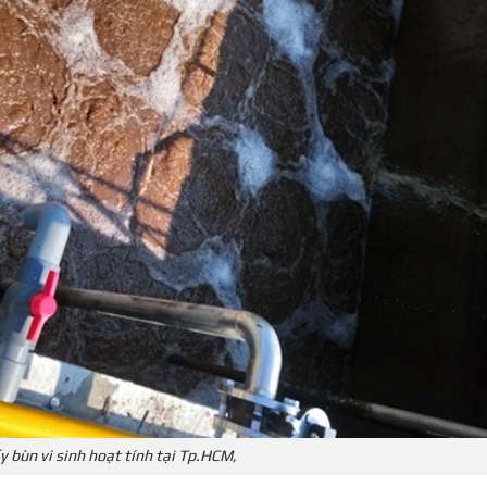
y bùn vi sinh hoạt tính tại Tp.HCM,