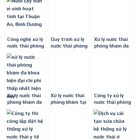
Dương
Đồng Nai
Long An
Công nghệ xử lý
Quy trình xử lý
Xử lý nước thải
nước thải phòng
nước thải phòng
phòng khám đa
khám đa khoa
khám đa khoa
khoa tại Bình
trên toàn Quốc
hiệu quả nhất
Dương
Xử lý nước thải
Xử lý nước thải
Công ty xử lý
phòng khám đa
phòng khám tại
nước thải phòng
khoa hiện đại,
Thủ Dầu Một,
khám tại Bà Rịa
chi phí thấp
Bình Dương
– Vũng Tàu
nhất hiện nay