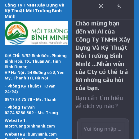
Công Ty TNHH Xây Dựng Và
Kỹ Thuật Môi Trường Bình
Minh
Chào mừng bạn
đến với AI của
Công Ty TNHH Xây
Dựng Và Kỹ Thuật
Môi Trường Bình
ĐỊA CHỈ: 8/52 Bình Đức , Phường
Bình Hoà, TX. Thuận An, tỉnh
Minh! …Nhân viên
Bình Dương
của Cty có thể trả
VP Hà Nội : 54 Đường số 2, Yên
Mỹ , Thanh Trì, Hà Nội
lời những câu hỏi
- Phòng Kỹ Thuật ( Tư vấn
của bạn.
24/24)
Bạn cần tìm hiểu
0917 34 75 78 - Mr. Thành
về dich vụ nào?
- Phòng Tư Vấn
0274 6268 602 - Ms. Trung
Website 1:
moitruongbinhminh.com
Website 2:
bunvisinh.com