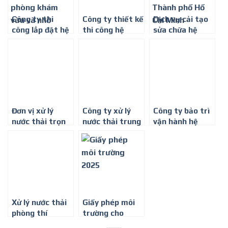
Công ty thi
Công ty thiết kế
Dịch vụ cải tạo
công lắp đặt hệ
thi công hệ
sửa chữa hệ
thống xử lý
thống xử lý
thống xử lý
nước thải y tế
nước thải y tế ở
nước thải ở
phòng khám vừa
Thành phố Hồ
Thành phố Hồ
và nhỏ
Chí Minh
Chí Minh
Đơn vị xử lý
Công ty xử lý
Công ty bảo trì
nước thải trọn
nước thải trung
vận hành hệ
gói ở Thành phố
tâm y tế dự
thống xử lý
Hồ Chí Minh
phòng trên
nước thải ở
toàn Quốc
Thành phố Hồ
Chí Minh
Xử lý nước thải
Giấy phép môi
phòng thí
trường cho
nghiệm hiệu quả
bệnh viện,