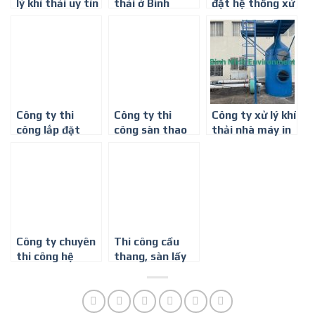
lý khí thải uy tín
thải ở Bình
đặt hệ thống xử
ở Bình Dương
Dương
lý khí thải mùi
keo dán gỗ ván
ép ở Bình Dương
Công ty thi
Công ty thi
Công ty xử lý khí
công lắp đặt
công sàn thao
thải nhà máy in
sàn thao tác lấy
tác lấy mẫu khí
nhãn, dán nhãn
mẫu khí thải ở
thải ở Bình
ở Bình Dương
Bình Dương
Dương
Công ty chuyên
Thi công cầu
thi công hệ
thang, sàn lấy
thống xử lý khí
mẫu, lỗ lấy mẫu
thải tại Bình
hệ thống xử lý
Dương
khí thải tại Bình