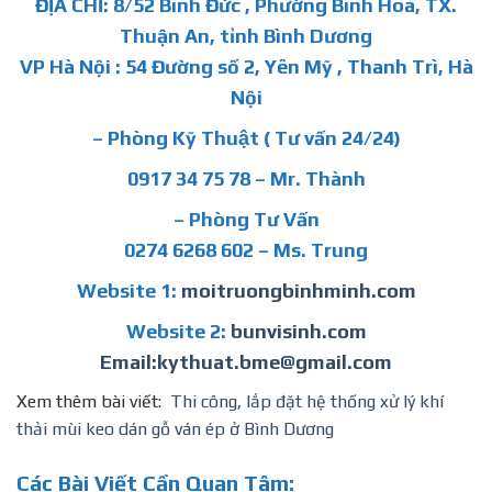
ĐỊA CHỈ: 8/52 Bình Đức , Phường Bình Hoà, TX.
Thuận An, tỉnh Bình Dương
VP Hà Nội : 54 Đường số 2, Yên Mỹ , Thanh Trì, Hà
Nội
– Phòng Kỹ Thuật ( Tư vấn 24/24)
0917 34 75 78 – Mr. Thành
– Phòng Tư Vấn
0274 6268 602 – Ms. Trung
Website 1:
moitruongbinhminh.com
Website 2:
bunvisinh.com
Email:kythuat.bme@gmail.com
Xem thêm bài viết:
Thi công, lắp đặt hệ thống xử lý khí
thải mùi keo dán gỗ ván ép ở Bình Dương
Các Bài Viết Cần Quan Tâm: