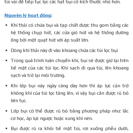
túi vải để tiếp tục lọc các hạt bụi có kích thước nhỏ hơn.
Nguyên lý hoạt động
:
Khí thải có chứa bụi và tạp chất được thu gom bằng các
hệ thống chụp hút, các cửa gió hút và hệ thống đường
ống bởi một quạt hút với áp suất lớn.
Dòng khí thải này đi vào khoang chứa các túi lọc bụi
Trong quá trình luân chuyển khí, bụi sẽ được giữ lại trên
bề mặt của các túi lọc. Khí sạch đi qua túi, lên khoang
sạch và trở lại môi trường.
Khi lớp bụi này ngày càng dày hơn thì áp lực cản trở
không khí của túi lọc tăng lên, vì vậy bụi cần được rủ bỏ
liên tục.
Lớp bụi có thể được rũ bỏ bằng phương pháp như: lắc
cơ học, áp lực ngược hoặc xung khí nén.
Bụi được rũ ra khỏi bề mặt túi, rơi xuống phễu dưới,