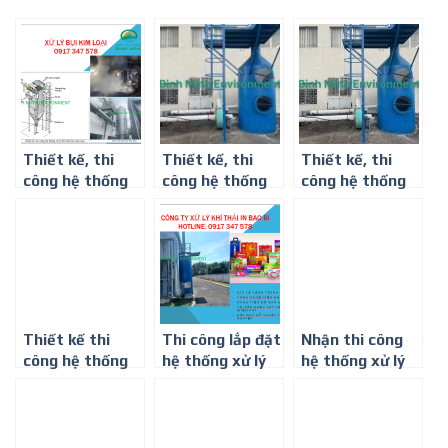
Thiết kế, thi
Thiết kế, thi
Thiết kế, thi
công hệ thống
công hệ thống
công hệ thống
xử lý bụi kim loại
xử lý bụi kim loại
xử lý khí thải
ở Thành phố Hồ
nhà máy gỗ ở
Chí Minh
Bình Dương
Thiết kế thi
Thi công lắp đặt
Nhận thi công
công hệ thống
hệ thống xử lý
hệ thống xử lý
xử lý khí thải
khí thải hơi
khí thải ở Bình
mùi sơn ở Bình
dung in bao bì ở
Dương
Dương
Bình Dương