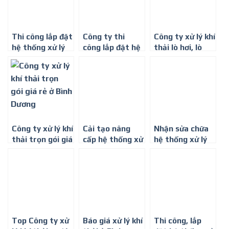
Thi công lắp đặt
Công ty thi
Công ty xử lý khí
hệ thống xử lý
công lắp đặt hệ
thải lò hơi, lò
khí thải nhà
thống xử lý khí
đốt ở Bình
máy sản xuất
thải nhà máy
Dương
đồ nội thất ở
dệt may ở Bình
Bình Dương
Dương
Công ty xử lý khí
Cải tạo nâng
Nhận sửa chữa
thải trọn gói giá
cấp hệ thống xử
hệ thống xử lý
rẻ ở Bình Dương
lý khí thải ở Bình
khí thải ở Bình
Dương
Dương
Top Công ty xử
Báo giá xử lý khí
Thi công, lắp