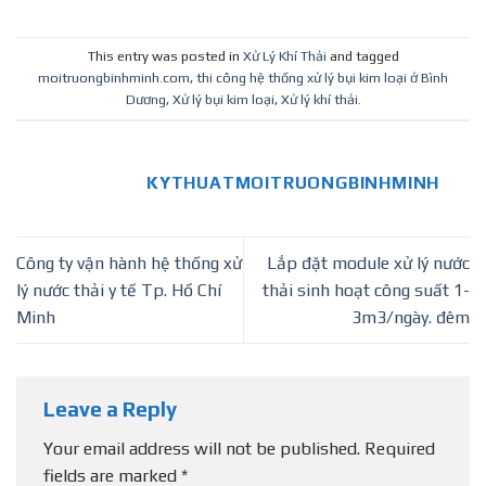
Dương
This entry was posted in
Xử Lý Khí Thải
and tagged
moitruongbinhminh.com
,
thi công hệ thống xử lý bụi kim loại ở Bình
Dương
,
Xử lý bụi kim loại
,
Xử lý khí thải
.
KYTHUATMOITRUONGBINHMINH
Công ty vận hành hệ thống xử
Lắp đặt module xử lý nước
lý nước thải y tế Tp. Hồ Chí
thải sinh hoạt công suất 1-
Minh
3m3/ngày. đêm
Leave a Reply
Your email address will not be published.
Required
fields are marked
*