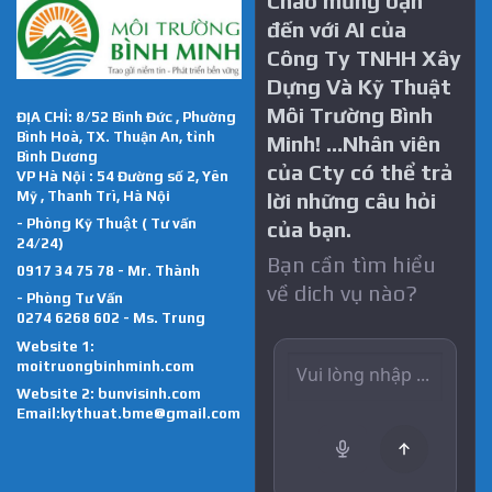
Chào mừng bạn
đến với AI của
Công Ty TNHH Xây
Dựng Và Kỹ Thuật
Môi Trường Bình
ĐỊA CHỈ: 8/52 Bình Đức , Phường
Bình Hoà, TX. Thuận An, tỉnh
Minh! …Nhân viên
Bình Dương
của Cty có thể trả
VP Hà Nội : 54 Đường số 2, Yên
Mỹ , Thanh Trì, Hà Nội
lời những câu hỏi
- Phòng Kỹ Thuật ( Tư vấn
của bạn.
24/24)
Bạn cần tìm hiểu
0917 34 75 78 - Mr. Thành
về dich vụ nào?
- Phòng Tư Vấn
0274 6268 602 - Ms. Trung
Website 1:
moitruongbinhminh.com
Website 2:
bunvisinh.com
Email:kythuat.bme@gmail.com