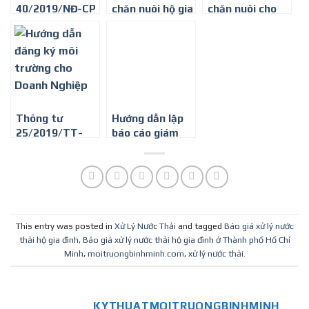
40/2019/NĐ-CP
chăn nuôi hộ gia
chăn nuôi cho
của Chính phủ :
đình ở Đắk Nông
hộ gia đình –
Sửa đổi, bổ sung
0917 347 578
một số điều của
các nghị định
quy định chi
tiết, hướng dẫn
thi hành Luật
Thông tư
Hướng dẫn lập
bảo vệ môi
25/2019/TT-
báo cáo giám
trường
BTNMT quy
sát môi trường
định chi tiết thi
định kỳ tại Tp
hành một số
Hồ Chí Minh
điều của nghị
định số
40/2019/NĐ-CP
This entry was posted in
Xử Lý Nước Thải
and tagged
Báo giá xử lý nước
ngày 13/5/2019
thải hộ gia đình
,
Báo giá xử lý nước thải hộ gia đình ở Thành phố Hồ Chí
của chính phủ
Minh
,
moitruongbinhminh.com
,
xử lý nước thải
.
sửa đổi, bổ sung
một số điều của
các nghị định
KYTHUATMOITRUONGBINHMINH
quy định chi