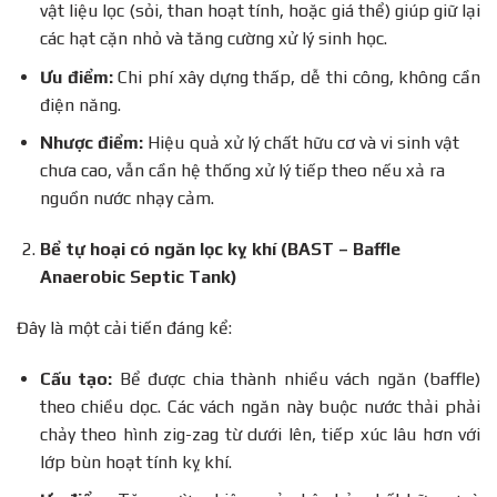
vật liệu lọc (sỏi, than hoạt tính, hoặc giá thể) giúp giữ lại
các hạt cặn nhỏ và tăng cường xử lý sinh học.
Ưu điểm:
Chi phí xây dựng thấp, dễ thi công, không cần
điện năng.
Nhược điểm:
Hiệu quả xử lý chất hữu cơ và vi sinh vật
chưa cao, vẫn cần hệ thống xử lý tiếp theo nếu xả ra
nguồn nước nhạy cảm.
Bể tự hoại có ngăn lọc kỵ khí (BAST – Baffle
Anaerobic Septic Tank)
Đây là một cải tiến đáng kể:
Cấu tạo:
Bể được chia thành nhiều vách ngăn (baffle)
theo chiều dọc. Các vách ngăn này buộc nước thải phải
chảy theo hình zig-zag từ dưới lên, tiếp xúc lâu hơn với
lớp bùn hoạt tính kỵ khí.