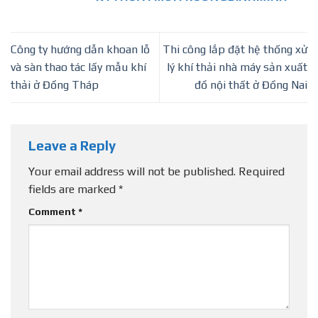
tiết, hướng dẫn
thi hành luật
bảo vệ môi
Công ty hướng dẫn khoan lỗ
Thi công lắp đặt hệ thống xử
trường cà quy
và sàn thao tác lấy mẫu khí
lý khí thải nhà máy sản xuất
định quản lý
thải ở Đồng Tháp
đồ nội thất ở Đồng Nai
hoạt động dịch
vụ quan trắc
môi trường
Leave a Reply
Your email address will not be published.
Required
fields are marked
*
Comment
*