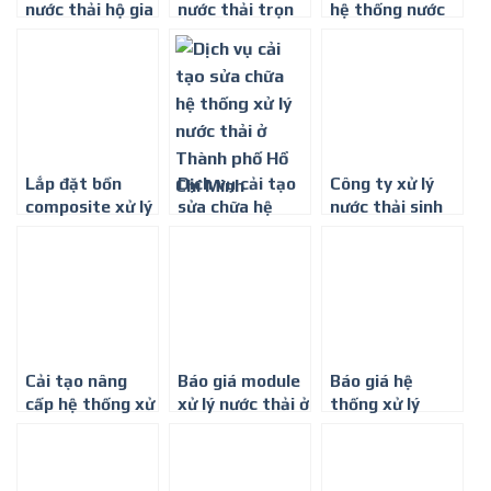
nước thải hộ gia
nước thải trọn
hệ thống nước
đình
gói ở Thành phố
thải phòng
Hồ Chí Minh
khám nha khoa
ở Thành phố Hồ
Chí Minh
Lắp đặt bồn
Dịch vụ cải tạo
Công ty xử lý
composite xử lý
sửa chữa hệ
nước thải sinh
nước thải ở
thống xử lý
hoạt tại Thành
Thành phố Hồ
nước thải ở
phố Hồ Chí Minh
Chí Minh
Thành phố Hồ
Chí Minh
Cải tạo nâng
Báo giá module
Báo giá hệ
cấp hệ thống xử
xử lý nước thải ở
thống xử lý
lý nước thải ở
Thành phố Hồ
nước thải sinh
Thành phố Hồ
Chí Minh
hoạt ở Thành
Chí Minh
phố Hồ Chí Minh