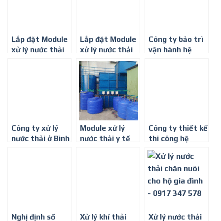
Lắp đặt Module
Lắp đặt Module
Công ty bảo trì
xử lý nước thải
xử lý nước thải
vận hành hệ
phòng khám ở
phòng khám ở
thống xử lý
Thành phố Hồ
Thành phố Hồ
nước thải ở
Chí Minh
Chí Minh
Thành phố Hồ
Chí Minh
Công ty xử lý
Module xử lý
Công ty thiết kế
nước thải ở Bình
nước thải y tế
thi công hệ
Định
công suất 5-
thống xử lý
10m3/ngày đêm
nước thải y tế ở
ở Thành phố Hồ
Thành phố Hồ
Chí Minh
Chí Minh
Nghị định số
Xử lý khí thải
Xử lý nước thải