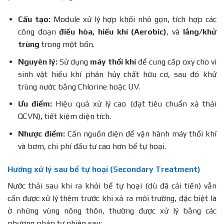
Cấu tạo:
Module xử lý hợp khối nhỏ gọn, tích hợp các
công đoạn
điều hòa, hiếu khí (Aerobic)
, và
lắng/khử
trùng
trong một bồn.
Nguyên lý:
Sử dụng
máy thổi khí
để cung cấp oxy cho vi
sinh vật hiếu khí phân hủy chất hữu cơ, sau đó khử
trùng nước bằng Chlorine hoặc UV.
Ưu điểm:
Hiệu quả xử lý cao (đạt tiêu chuẩn xả thải
QCVN), tiết kiệm diện tích.
Nhược điểm:
Cần nguồn điện để vận hành máy thổi khí
và bơm, chi phí đầu tư cao hơn bể tự hoại.
Hướng xử lý sau bể tự hoại (Secondary Treatment)
Nước thải sau khi ra khỏi bể tự hoại (dù đã cải tiến) vẫn
cần được xử lý thêm trước khi xả ra môi trường, đặc biệt là
ở những vùng nông thôn, thường được xử lý bằng các
phương pháp tự nhiên sau: