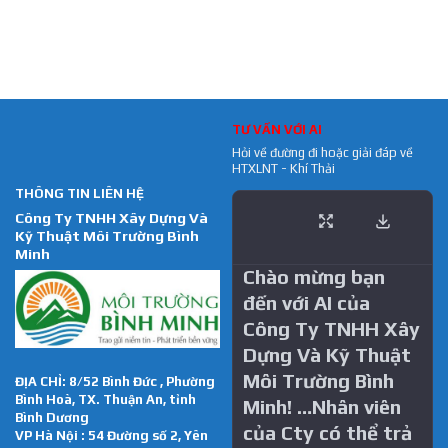
TƯ VẤN VỚI AI
Hỏi về đường đi hoặc giải đáp về
HTXLNT - Khí Thải
THÔNG TIN LIÊN HỆ
Công Ty TNHH Xây Dựng Và
Kỹ Thuật Môi Trường Bình
Minh
Chào mừng bạn
đến với AI của
Công Ty TNHH Xây
Dựng Và Kỹ Thuật
Môi Trường Bình
ĐỊA CHỈ: 8/52 Bình Đức , Phường
Bình Hoà, TX. Thuận An, tỉnh
Minh! …Nhân viên
Bình Dương
của Cty có thể trả
VP Hà Nội : 54 Đường số 2, Yên