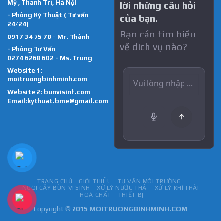
Mỹ , Thanh Trì, Hà Nội
lời những câu hỏi
- Phòng Kỹ Thuật ( Tư vấn
của bạn.
24/24)
Bạn cần tìm hiểu
0917 34 75 78 - Mr. Thành
về dich vụ nào?
- Phòng Tư Vấn
0274 6268 602 - Ms. Trung
Website 1:
moitruongbinhminh.com
Website 2:
bunvisinh.com
Email:kythuat.bme@gmail.com
TRANG CHỦ
GIỚI THIỆU
TƯ VẤN MÔI TRƯỜNG
NUÔI CẤY BÙN VI SINH
XỬ LÝ NƯỚC THẢI
XỬ LÝ KHÍ THẢI
HOÁ CHẤT – THIẾT BỊ
Copyright ©
2015 MOITRUONGBINHMINH.COM