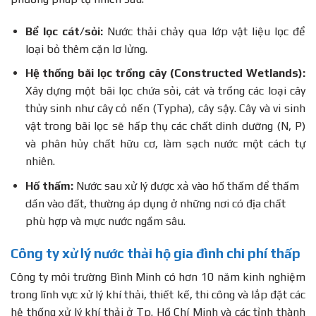
Bể lọc cát/sỏi:
Nước thải chảy qua lớp vật liệu lọc để
loại bỏ thêm cặn lơ lửng.
Hệ thống bãi lọc trồng cây (Constructed Wetlands):
Xây dựng một bãi lọc chứa sỏi, cát và trồng các loại cây
thủy sinh như cây cỏ nến (Typha), cây sậy. Cây và vi sinh
vật trong bãi lọc sẽ hấp thụ các chất dinh dưỡng (N, P)
và phân hủy chất hữu cơ, làm sạch nước một cách tự
nhiên.
Hố thấm:
Nước sau xử lý được xả vào hố thấm để thấm
dần vào đất, thường áp dụng ở những nơi có địa chất
phù hợp và mực nước ngầm sâu.
Công ty xử lý nước thải hộ gia đình chi phí thấp
Công ty môi trường Bình Minh có hơn 10 năm kinh nghiệm
trong lĩnh vực xử lý khí thải, thiết kế, thi công và lắp đặt các
hệ thống xử lý khí thải ở Tp. Hồ Chí Minh và các tỉnh thành