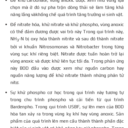
Để khử carbonate, vùng anoxic được xem như vùng lựa
chọn mà ở đó sự pha trộn dòng thải sẽ làm tăng khả
năng lắng vàkhống chế quá trình tăng trưởng vi sinh vật.
Để nitrate hóa, khử nitrate và khử phospho, vùng anoxic
có thể đảm đương được vai trò này Trong qui trình này,
NH
-N bị oxy hóa thành nitrite và sau đó thành nitrate
3
bởi vi khuẩn Nitrosomonas và Nitrobacter trong từng
vùng sục khí riêng biệt. Nitrate được tuần hoàn trở lại
vùng anoxic và được khử liên tục tối đa. Trong phản ứng
này BOD đầu vào được xem như nguồn carbon hay
nguồn năng lượng để khử nitrate thành những phân tử
nitơ.
Sự khử phospho cơ học trong qui trình này tương tự
trong chu trình phospho và cải tiến từ qui trình
Bardenpho. Trong qui trình USBF, sự lên men của BOD
hòa tan xảy ra trong vùng kỵ khí hay vùng anoxic. Sản
phẩm của quá trình lên men cấu thành thành phần đặc