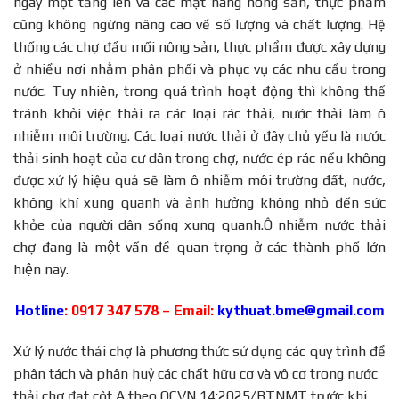
ngày một tăng lên và các mặt hàng nông sản, thực phẩm
cũng không ngừng nâng cao về số lượng và chất lượng. Hệ
thống các chợ đầu mối nông sản, thực phẩm được xây dựng
ở nhiều nơi nhằm phân phối và phục vụ các nhu cầu trong
nước. Tuy nhiên, trong quá trình hoạt động thì không thể
tránh khỏi việc thải ra các loại rác thải, nước thải làm ô
nhiễm môi trường. Các loại nước thải ở đây chủ yếu là nước
thải sinh hoạt của cư dân trong chợ, nước ép rác nếu không
được xử lý hiệu quả sẽ làm ô nhiễm môi trường đất, nước,
không khí xung quanh và ảnh hưởng không nhỏ đến sức
khỏe của người dân sống xung quanh.Ô nhiễm nước thải
chợ đang là một vấn đề quan trọng ở các thành phố lớn
hiện nay.
Hotline
:
0917 347 578
– Email:
kythuat.bme@gmail.com
Xử lý nước thải chợ là phương thức sử dụng các quy trình để
phân tách và phân huỷ các chất hữu cơ và vô cơ trong nước
thải chợ đạt cột A theo QCVN 14:2025/BTNMT trước khi