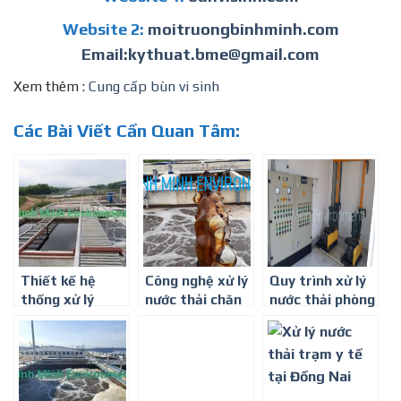
Website 2:
moitruongbinhminh.com
Email:kythuat.bme@gmail.com
Xem thêm :
Cung cấp bùn vi sinh
Các Bài Viết Cần Quan Tâm:
Thiết kế hệ
Công nghệ xử lý
Quy trình xử lý
thống xử lý
nước thải chăn
nước thải phòng
nước thải chăn
nuôi heo ở Đồng
khám đa khoa ở
nuôi heo (lợn)
Nai
Long An
toàn Quốc