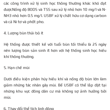
các công trình xử lý sinh học thông thường khác khó đạt
đượcNồng độ BOD5 và TSS sau xử lý nhỏ hơn 10 mg/l và N-
NH3 nhỏ hơn 0.5 mg/l. USBF xử lý chất hữu cơ dạng carbon
và cả Ni tơ và phốt pho.
4. Lượng bùn thải bỏ ít
Hệ thống được thiết kế với tuổi bùn tối thiểu là 25 ngày
nên lượng bùn sản sinh ít hơn với hệ thống sinh học hiếu
khí thông thường.
5. Hạn chế mùi
Dưới điều kiện phân hũy hiếu khí và nồng độ bùn lớn làm
giảm những tác nhân gây mùi. Bể USBF có thể lắp đặt tại
những khu vực đông dân cư mà không sợ ảnh hưởng bởi
mùi.
6. Thay đổi thể tích linh động