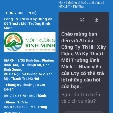
Hỏi về đường đi hoặc giải đáp về
HTXLNT - Khí Thải
THÔNG TIN LIÊN HỆ
Công Ty TNHH Xây Dựng Và
Kỹ Thuật Môi Trường Bình
Minh
Chào mừng bạn
đến với AI của
Công Ty TNHH Xây
Dựng Và Kỹ Thuật
Môi Trường Bình
ĐỊA CHỈ: 8/52 Bình Đức , Phường
Bình Hoà, TX. Thuận An, tỉnh
Minh! …Nhân viên
Bình Dương
của Cty có thể trả
VP Hà Nội : 54 Đường số 2, Yên
Mỹ , Thanh Trì, Hà Nội
lời những câu hỏi
- Phòng Kỹ Thuật ( Tư vấn
của bạn.
24/24)
Bạn cần tìm hiểu
0917 34 75 78 - Mr. Thành
về dich vụ nào?
- Phòng Tư Vấn
0274 6268 602 - Ms. Trung