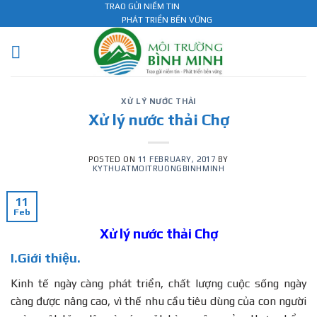
Skip
TRAO GỬI NIỀM TIN
PHÁT TRIỂN BỀN VỮNG
to
content
XỬ LÝ NƯỚC THẢI
Xử lý nước thải Chợ
POSTED ON
11 FEBRUARY, 2017
BY
KYTHUATMOITRUONGBINHMINH
11
Feb
Xử lý nước thải Chợ
I.Giới thiệu.
Kinh tế ngày càng phát triển, chất lượng cuộc sống ngày
càng được nâng cao, vì thế nhu cầu tiêu dùng của con người