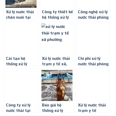
Xử lý nước thải
Công ty thiết kế
Công nghệ xử lý
chăn nuôi tại
hệ thống xử lý
nước thải phòng
Lạng Sơn
nước thải phòng
khám đa khoa ở
khám đa khoa ở
Đồng Nai
Bình Phước
Cải tạo hệ
Xử lý nước thải
Chi phí xử lý
thống xử lý
trạm y tế xã,
nước thải phòng
nước thải nhà
phường trên
khám đa khoa ở
hàng
toàn quốc –
Tây Ninh
0917 347 578
Công ty xử lý
Báo giá hệ
Xử lý nước thải
nước thải tại
thống xử lý
trạm y tế
Tây Ninh
nước thải chi phí