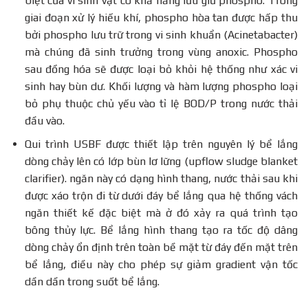
biệt của vi sinh vật có khả năng lưu giữ phospho. Trong
giai đoạn xử lý hiếu khí, phospho hòa tan được hấp thu
bởi phospho lưu trữ trong vi sinh khuẩn (Acinetabacter)
mà chúng đã sinh trưởng trong vùng anoxic. Phospho
sau đồng hóa sẽ được loại bỏ khỏi hệ thống như xác vi
sinh hay bùn dư. Khối lượng và hàm lượng phospho loại
bỏ phụ thuộc chủ yếu vào tỉ lệ BOD/P trong nước thải
đầu vào.
Qui trình USBF được thiết lập trên nguyên lý bể lắng
dòng chảy lên có lớp bùn lơ lững (upflow sludge blanket
clarifier). ngăn này có dạng hình thang, nước thải sau khi
được xáo trộn đi từ dưới đáy bể lắng qua hệ thống vách
ngăn thiết kế đặc biệt mà ở đó xảy ra quá trình tạo
bông thủy lực. Bể lắng hình thang tạo ra tốc độ dâng
dòng chảy ổn định trên toàn bề mặt từ đáy đến mặt trên
bể lắng, điều này cho phép sự giảm gradient vận tốc
dần dần trong suốt bể lắng.