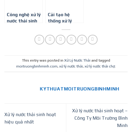
Công nghệ xử lý
Cải tạo hệ
nước thải sinh
thống xử lý
hoạt quy mô
nước thải nhà
nhỏ tại Bình
máy chế biến
Dương
nước giải khát
This entry was posted in
Xử Lý Nước Thải
and tagged
moitruongbinhminh.com
,
xử lý nước thải
,
xử lý nước thải chợ
.
KYTHUATMOITRUONGBINHMINH
Xử lý nước thải sinh hoạt –
Xử lý nước thải sinh hoạt
Công Ty Môi Trường Bình
hiệu quả nhất
Minh