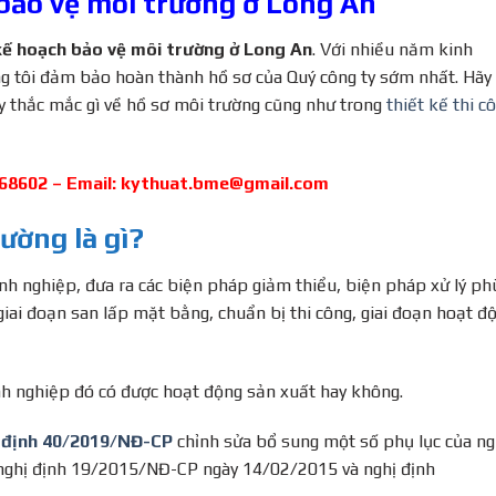
bảo vệ môi trường ở Long An
kế hoạch bảo vệ môi trường ở Long An
. Với nhiều năm kinh
ng tôi đảm bảo hoàn thành hồ sơ của Quý công ty sớm nhất. Hãy
ay thắc mắc gì về hồ sơ môi trường cũng như trong
thiết kế thi c
 68602 – Email:
kythuat.bme@gmail.com
ường là gì?
anh nghiệp, đưa ra các biện pháp giảm thiểu, biện pháp xử lý ph
giai đoạn san lấp mặt bằng, chuẩn bị thi công, giai đoạn hoạt đ
h nghiệp đó có được hoạt động sản xuất hay không.
 định 40/2019/NĐ-CP
chỉnh sửa bổ sung một số phụ lục của ng
ghị định 19/2015/NĐ-CP ngày 14/02/2015 và nghị định