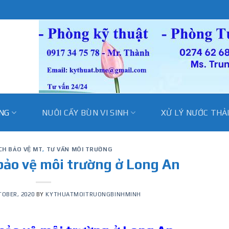
̀NG
NUÔI CẤY BÙN VI SINH
XỬ LÝ NƯỚC THẢ
CH BẢO VỆ MT
,
TƯ VẤN MÔI TRƯỜNG
bảo vệ môi trường ở Long An
TOBER, 2020
BY
KYTHUATMOITRUONGBINHMINH