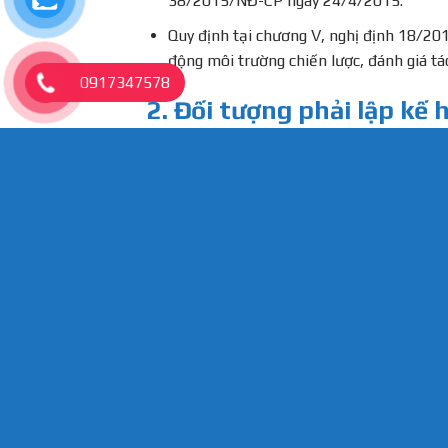
38/2015/NĐ-CP ngày 24/4/2015.
Quy định tại chương V, nghị định 18/20
động môi trường chiến lược, đánh giá t
0917347578
2. Đối tượng phải lập kế
Dự án đầu tư mới mở rộng quy mô, nâng cô
định tại phụ lục
II
nghị định 40/2019/NĐ-
3. Quy trình thực hiện l
Khảo sát hiện trạng, thu thập số liệu c
Khảo sát, thu thập số liệu về hiện trạ
Khảo sát điều kiện tự nhiên, kinh tế xã
Xác nhận các nguồn tác động, gây ô nhiễ
Đề xuất phương án xử lý, phương án thu
Xây dựng chương trình quản lý