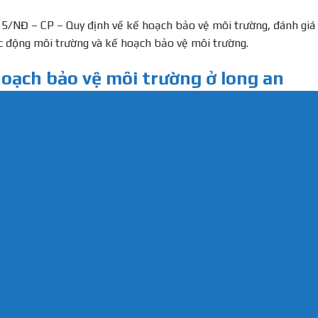
15/NĐ – CP – Quy định về kế hoạch bảo vệ môi trường, đánh giá 
ác động môi trường và kế hoạch bảo vệ môi trường.
 hoạch bảo vệ môi trường ở long an
ng suất các cơ sở sản xuất, kinh doanh thuộc đối tượng được q
CP.
ập kế hoạch bảo vệ môi trường ở Long 
ủa dự án
ng môi trường xung quanh dự án
 hội xung quanh Dự án
m của Dự án: nước thải, khí thải, chất thải rắn,…
 gom xử lý