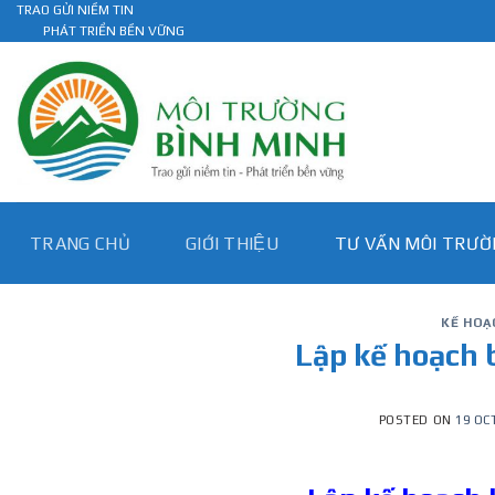
Skip
TRAO GỬI NIỀM TIN
PHÁT TRIỂN BỀN VỮNG
to
content
TRANG CHỦ
GIỚI THIỆU
TƯ VẤN MÔI TRƯƠ
KẾ HOẠ
Lập kế hoạch 
POSTED ON
19 OC