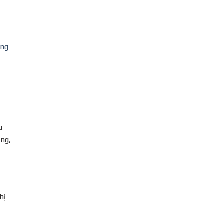
ông
ù
ộng,
hị